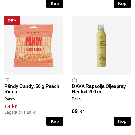
Köp
Köp
REA
0
0
Pändy Candy, 50 g Peach
DAVA Rapsolja Oljespray
Rings
Neutral 200 ml
Pändy
Dava
18 kr
69 kr
Lägsta pris:
18 kr
Köp
Köp