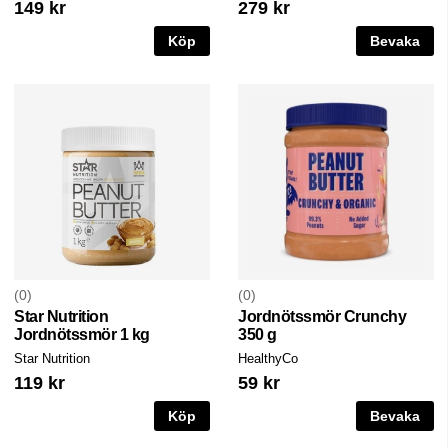
149 kr
279 kr
Köp
Bevaka
0
0
Star Nutrition
Jordnötssmör Crunchy
Jordnötssmör 1 kg
350 g
Star Nutrition
HealthyCo
119 kr
59 kr
Köp
Bevaka