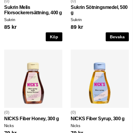
0
0
Sukrin Melis
Sukrin Sötningsmedel, 500
Florsockerersättning, 400 g
g
Sukrin
Sukrin
85 kr
89 kr
Köp
Bevaka
0
0
NICKS Fiber Honey, 300 g
NICKS Fiber Syrup, 300 g
Nicks
Nicks
79 kr
79 kr