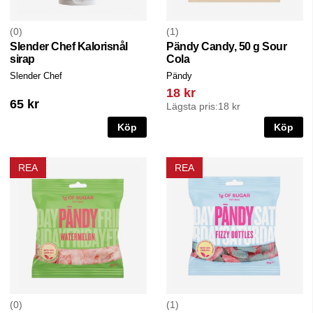
0
1
Slender Chef Kalorisnål
Pändy Candy, 50 g Sour
sirap
Cola
Slender Chef
Pändy
18 kr
65 kr
Lägsta pris:
18 kr
Köp
Köp
REA
REA
0
1