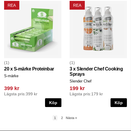
REA
REA
1
1
20 x S-märke Proteinbar
3 x Slender Chef Cooking
Sprays
S-märke
Slender Chef
399 kr
199 kr
Lägsta pris:
399 kr
Lägsta pris:
179 kr
Köp
Köp
1
2
Nästa
»