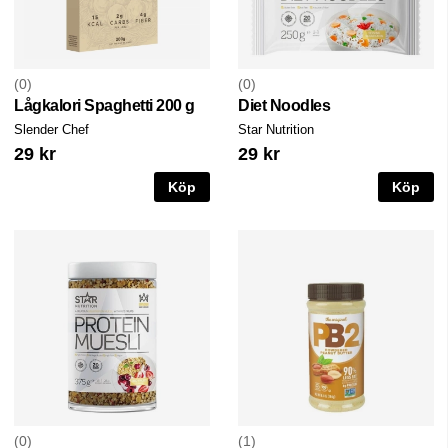
0
0
Lågkalori Spaghetti 200 g
Diet Noodles
Slender Chef
Star Nutrition
29 kr
29 kr
Köp
Köp
0
1