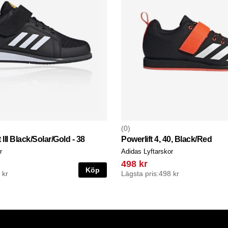
0
III Black/Solar/Gold - 38
Powerlift 4, 40, Black/Red
r
Adidas Lyftarskor
498 kr
Köp
 kr
Lägsta pris:
498 kr