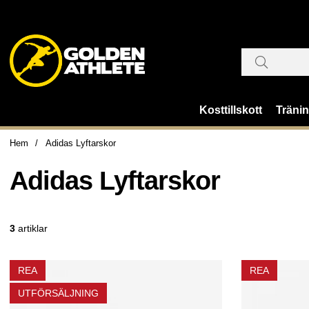
Kosttillskott
Träni
Hem
Adidas Lyftarskor
Adidas Lyftarskor
3
artiklar
REA
REA
UTFÖRSÄLJNING