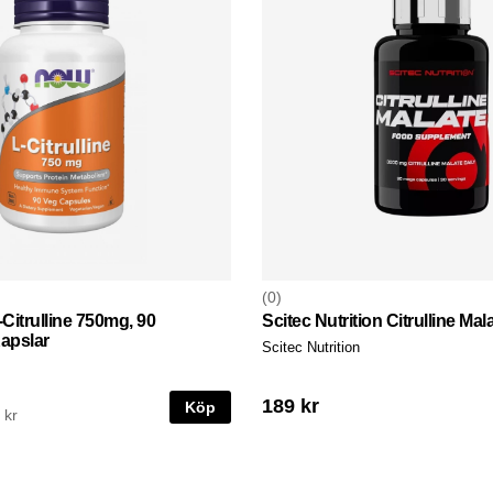
0
itrulline 750mg, 90
Scitec Nutrition Citrulline Mal
apslar
Scitec Nutrition
189 kr
Köp
 kr