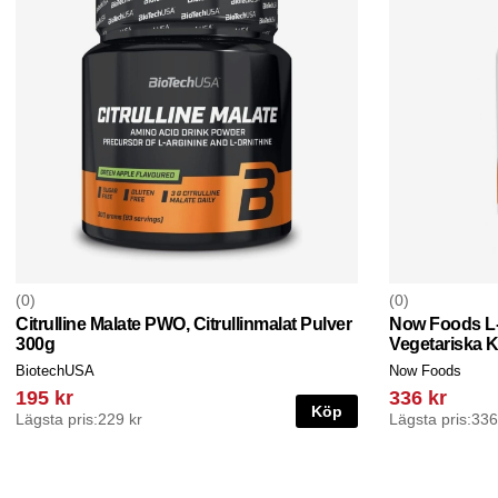
0
0
Citrulline Malate PWO, Citrullinmalat Pulver
Now Foods L-C
300g
Vegetariska K
BiotechUSA
Now Foods
195 kr
336 kr
Köp
Lägsta pris:
229 kr
Lägsta pris:
336