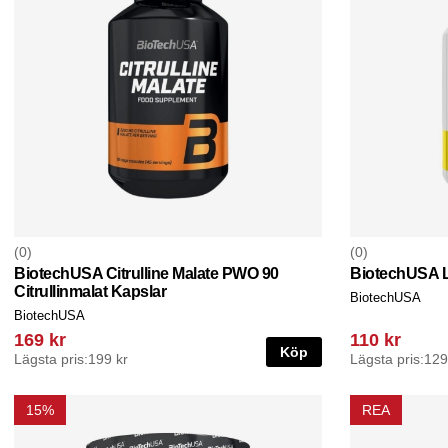
0
0
BiotechUSA Citrulline Malate PWO 90
BiotechUSA L
Citrullinmalat Kapslar
BiotechUSA
BiotechUSA
169 kr
110 kr
Köp
Lägsta pris:
199 kr
Lägsta pris:
129
15%
REA