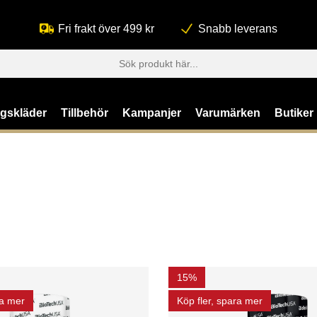
Fri frakt över 499 kr
Snabb leverans
ngskläder
Tillbehör
Kampanjer
Varumärken
Butiker
15%
ra mer
Köp fler, spara mer