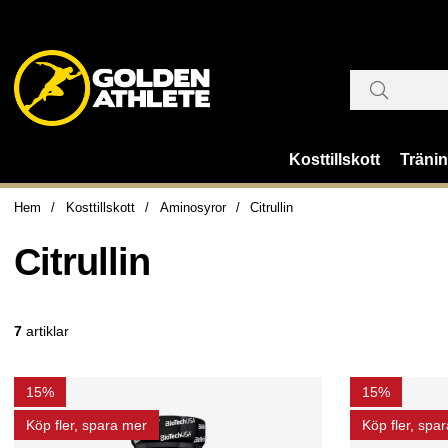
Kosttillskott
Träni
Hem
Kosttillskott
Aminosyror
Citrullin
Citrullin
7
artiklar
15%
15%
Köp fler, spara mer
Köp fler, spa