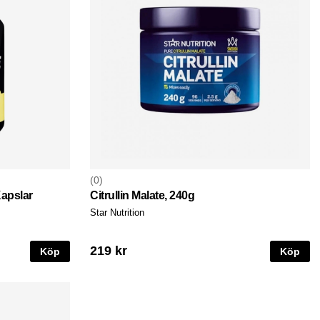
0
apslar
Citrullin Malate, 240g
Star Nutrition
219 kr
Köp
Köp