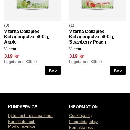
0
1
Viterna Collaplex
Viterna Collaplex
Kollagenpulver 400 g,
Kollagenpulver 400 g,
Apple
Strawberry Peach
Viterna
Viterna
319 kr
319 kr
Lägsta pris:
339 kr
Lägsta pris:
339 kr
Köp
Köp
KUNDSERVICE
INFORMATION
Byten och reklamationer
Cookiepolicy
Kundklubb och
Integritetspolicy
Medlemsvillkor
Kontakta oss