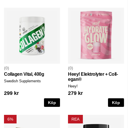
0
0
Collagen Vital, 400g
Heey! Elektrolyter + Coll-
egan®
Swedish Supplements
Heey!
299 kr
279 kr
Köp
Köp
6%
REA