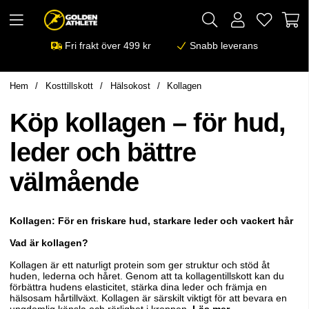
Fri frakt över 499 kr
Snabb leverans
Hem
Kosttillskott
Hälsokost
Kollagen
Köp kollagen – för hud,
leder och bättre
välmående
Kollagen: För en friskare hud, starkare leder och vackert hår
Vad är kollagen?
Kollagen är ett naturligt protein som ger struktur och stöd åt
huden, lederna och håret. Genom att ta kollagentillskott kan du
förbättra hudens elasticitet, stärka dina leder och främja en
hälsosam hårtillväxt. Kollagen är särskilt viktigt för att bevara en
ungdomlig känsla och rörlighet i kroppen.
Läs mer