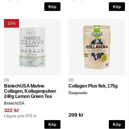
Köp
Köp
15%
0
0
BiotechUSA Marine
Collagen Plus fisk, 175g
Collagen, Kollagenpulver
Rawpowder
240g Lemon Green Tea
BiotechUSA
322 kr
209 kr
Lägsta pris:
379 kr
Köp
Köp