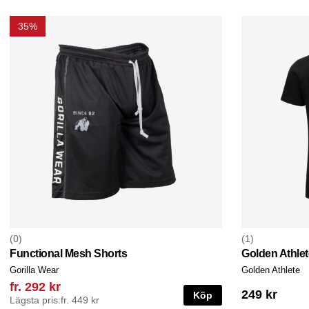
35%
0
1
Functional Mesh Shorts
Golden Athlet
Gorilla Wear
Golden Athlete
fr. 292 kr
249 kr
Köp
Lägsta pris:
fr. 449 kr