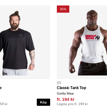
35%
0
e
Classic Tank Top
Gorilla Wear
fr. 194 kr
Köp
359 kr
Lägsta pris:
fr. 299 kr