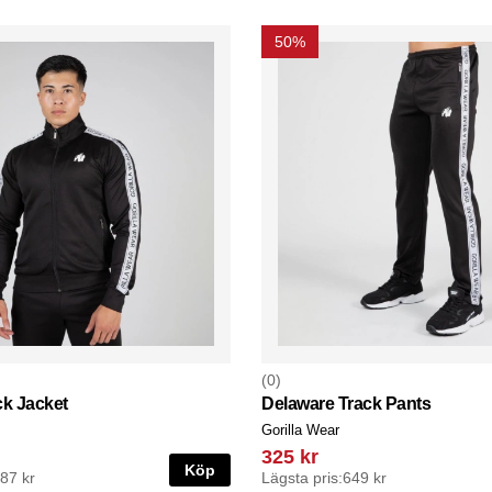
50%
0
ck Jacket
Delaware Track Pants
Gorilla Wear
325 kr
Köp
487 kr
Lägsta pris:
649 kr