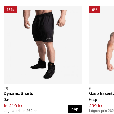
16%
9%
0
0
Dynamic Shorts
Gasp Essenti
Gasp
Gasp
fr. 219 kr
239 kr
Köp
Lägsta pris:
fr. 262 kr
Lägsta pris:
262