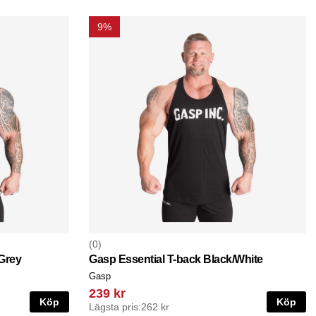
9%
0
Grey
Gasp Essential T-back Black/White
Gasp
239 kr
Köp
Köp
Lägsta pris:
262 kr