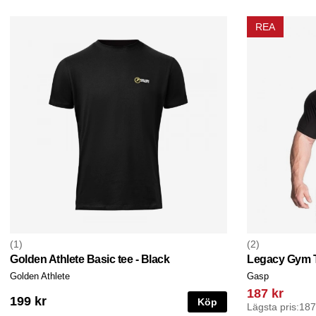
REA
1
2
Golden Athlete Basic tee - Black
Legacy Gym 
Golden Athlete
Gasp
187 kr
199 kr
Köp
Lägsta pris:
187