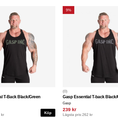
9%
0
al T-Back Black/Green
Gasp Essential T-back Black/
Gasp
239 kr
Köp
 kr
Lägsta pris:
262 kr