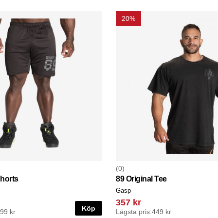
20%
0
horts
89 Original Tee
Gasp
357 kr
Köp
299 kr
Lägsta pris:
449 kr