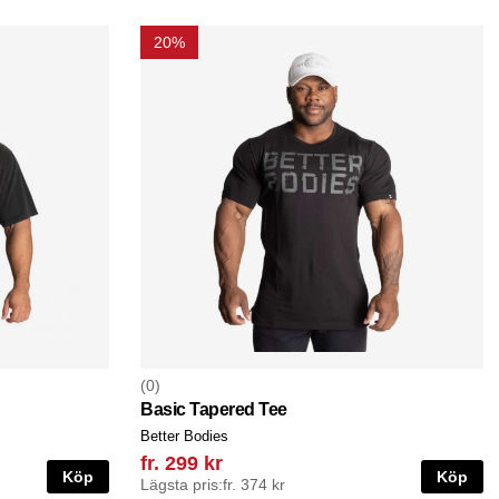
20%
0
Basic Tapered Tee
Better Bodies
fr. 299 kr
Köp
Köp
Lägsta pris:
fr. 374 kr