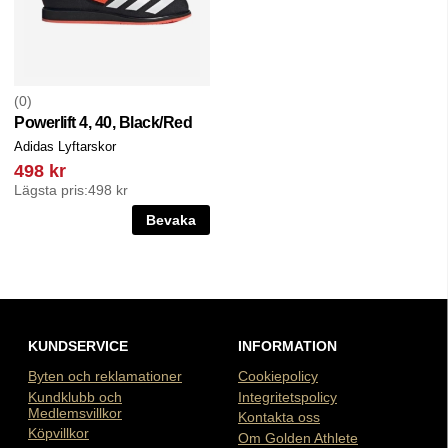
0
Powerlift 4, 40, Black/Red
Adidas Lyftarskor
498 kr
Lägsta pris:
498 kr
Bevaka
KUNDSERVICE
INFORMATION
Byten och reklamationer
Cookiepolicy
Kundklubb och
Integritetspolicy
Medlemsvillkor
Kontakta oss
Köpvillkor
Om Golden Athlete