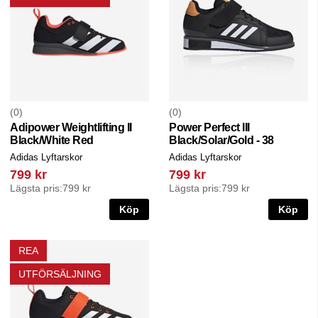
0
0
Adipower Weightlifting II
Power Perfect III
Black/White Red
Black/Solar/Gold - 38
Adidas Lyftarskor
Adidas Lyftarskor
799 kr
799 kr
Lägsta pris:
799 kr
Lägsta pris:
799 kr
Köp
Köp
REA
UTFÖRSÄLJNING