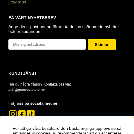
Leverans
FÅ VÅRT NYHETSBREV
Ange din e-post nedan för att ta del av spännande nyheter
och erbjudanden!
Skicka
KUNDTJÄNST
Har du några frågor? Kontakta oss via:
info@goldenathlete.se
Följ oss på sociala medier!
För att ge våra besökare den bästa möjliga upplevelse så
använder vi cookies. Vi rekommenderar att du accepterar