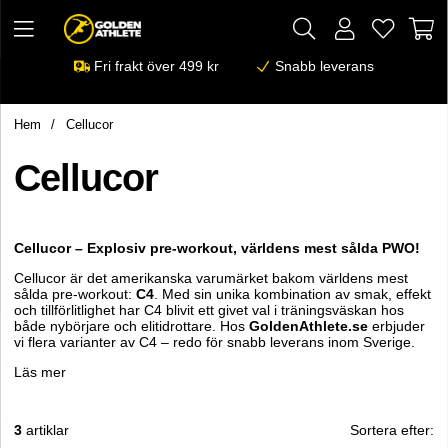
Fri frakt över 499 kr
Snabb leverans
Hem
Cellucor
Cellucor
Cellucor – Explosiv pre-workout, världens mest sålda PWO!
Cellucor är det amerikanska varumärket bakom världens mest
sålda pre-workout:
C4
. Med sin unika kombination av smak, effekt
och tillförlitlighet har C4 blivit ett givet val i träningsväskan hos
både nybörjare och elitidrottare. Hos
GoldenAthlete.se
erbjuder
vi flera varianter av C4 – redo för snabb leverans inom Sverige.
Läs mer
3
artiklar
Sortera efter: