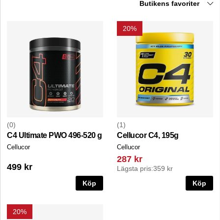
Butikens favoriter
20%
0
1
C4 Ultimate PWO 496-520 g
Cellucor C4, 195g
Cellucor
Cellucor
287 kr
499 kr
Lägsta pris:
359 kr
Köp
Köp
20%