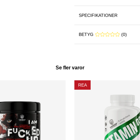
SPECIFIKATIONER
BETYG
0 0
(
0
)
Se fler varor
REA