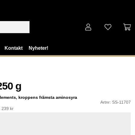
Kontakt
Nyheter!
250 g
lements,
kroppens främsta aminosyra
Artnr:
SS-11707
:
239 kr