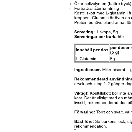
Ökar cellvolymen (bättre tryck)
Förbättrar återhämtning
Kosttillskott med L-glutamin i
kroppen. Glutamin är även en a
Protein behövs bland annat fö
Servering:
1 skopa, 5g
Serveringar per burk:
50x
per doseri
Innehåll per dos
(5 g)
L-Glutamin
5g
Ingredienser:
Mikroniserat L-g
Rekommenderad användnin
dryck och intag 1-2 gånger da
Viktigt:
Kosttillskott bör inte a
kost. Det är viktigt med en m
livsstil, rekommenderad dos bö
Förvaring:
Torrt och svalt, väl
Bäst före:
Se burkens lock, u
rekommendation.
"