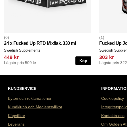
0
1
24 x Fucked Up RTD Mixflak, 330 ml
Fucked Up Jo
Swedish Supplements
Swedish Supple
449 kr
303 kr
Köp
Lägsta pris:
509 kr
Lägsta pris:
322
KUNDSERVICE
INFORMATIO
Byten och reklamationer
Cookiepolicy
Kundklubb och Medlemsvillkor
Integritetspoli
Köpvillkor
Kontakta oss
Leverans
Om Golden At