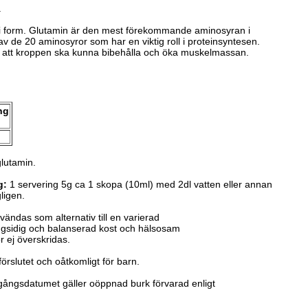
.
 fri form. Glutamin är den mest förekommande aminosyran i
v de 20 aminosyror som har en viktig roll i proteinsyntesen.
r att kroppen ska kunna bibehålla och öka muskelmassan.
ng
lutamin.
g:
1 servering 5g ca 1 skopa (10ml) med 2dl vatten eller annan
gligen.
nvändas som alternativ till en varierad
ångsidig och balanserad kost och hälsosam
r ej överskridas.
 förslutet och oåtkomligt för barn.
tgångsdatumet gäller oöppnad
burk förvarad enligt