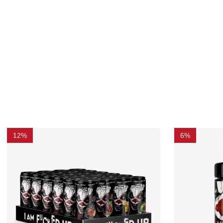
12%
6%