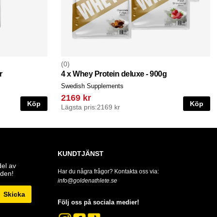
0
r
4 x Whey Protein deluxe - 900g
Swedish Supplements
2169 kr
Köp
Köp
Lägsta pris:
2169 kr
KUNDTJÄNST
del av
Har du några frågor? Kontakta oss via:
den!
info@goldenathlete.se
Skicka
Följ oss på sociala medier!