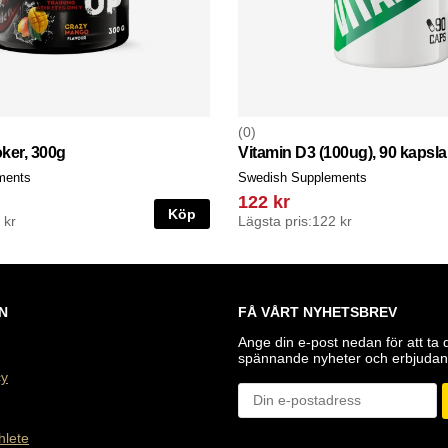
0
ker, 300g
Vitamin D3 (100ug), 90 kapsla
ments
Swedish Supplements
122 kr
Köp
 kr
Lägsta pris:
122 kr
N
FÅ VÅRT NYHETSBREV
Ange din e-post nedan för att ta 
spännande nyheter och erbjudan
cy
hlete