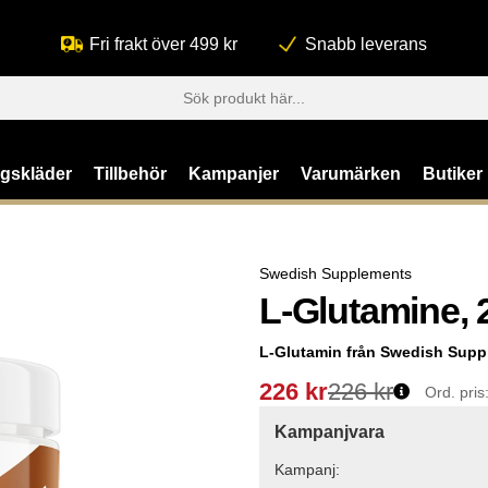
Fri frakt över 499 kr
Snabb leverans
ngskläder
Tillbehör
Kampanjer
Varumärken
Butiker
Swedish Supplements
L-Glutamine, 
L-Glutamin
från
Swedish Supp
226
kr
226 kr
Ord. pris
Kampanjvara
Kampanj: