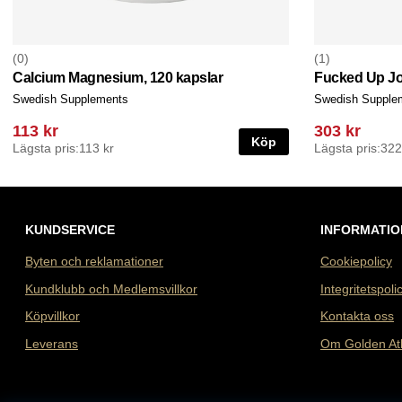
0
1
Calcium Magnesium, 120 kapslar
Fucked Up Jo
Swedish Supplements
Swedish Supple
113 kr
303 kr
Köp
Lägsta pris:
113 kr
Lägsta pris:
322
KUNDSERVICE
INFORMATIO
Byten och reklamationer
Cookiepolicy
Kundklubb och Medlemsvillkor
Integritetspoli
Köpvillkor
Kontakta oss
Leverans
Om Golden At