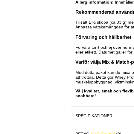
Allergiinformation:
Innehåller
Rekommenderad använd
Tillsätt 1 ½ skopa (ca 33 g) med
Anpassa vätskemängden för att
Förvaring och hållbarhet
Förvara torrt och ej över norm
eller etikett. Datumet gäller fö
Varför välja Mix & Match-
Med detta paket kan du mixa oc
att tröttna. Detta gör Whey Prot
muskeluppbyggnad, viktminskning
Välj kvalitet, smak och flexi
snabbare!
SPECIFIKATIONER
BETYG
0 0
(
0
)