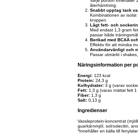
Varje portion innehåller
återhämtning.
Snabbt upptag tack var
Kombinationen av isolat 
kroppen.
Lågt fett- och sockeri
Med endast 1,3 gram fett
passar både träningsmål
Berikad med BCAA och 
Effektiv för att minska 
Användarvänligt och 
Passar utmärkt i shakes,
Näringsinformation per po
Energi:
123 kcal
Protein:
24,3 g
Kolhydrater:
3 g (varav socker
Fett:
1,3 g (varav mättat fett 1
Fiber:
1,3 g
Salt:
0,13 g
Ingredienser
Vassleprotein-koncentrat (mjölk
guarkärnmjöl, solroslecitin, ar
*Innehåller en källa till fenylala