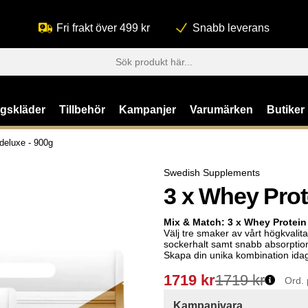
Fri frakt över 499 kr
Snabb leverans
ngskläder
Tillbehör
Kampanjer
Varumärken
Butiker
deluxe - 900g
Swedish Supplements
3 x Whey Prot
Mix & Match: 3 x Whey Protein
Välj tre smaker av vårt högkvalita
sockerhalt samt snabb absorption
Skapa din unika kombination ida
1719
kr
1719 kr
Ord. 
Kampanjvara