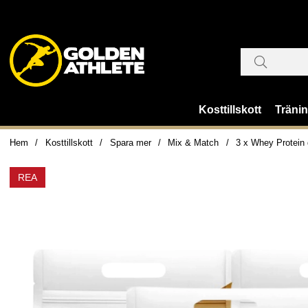
Kosttillskott
Träni
Hem
Kosttillskott
Spara mer
Mix & Match
3 x Whey Protein 
REA