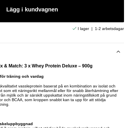
Lägg i kundvagnen
|
1-2 arbetsdagar
ix & Match: 3 x Whey Protein Deluxe – 900g
 för träning och vardag
valitativt vassleprotein baserat på en kombination av isolat och
ekt som ett näringsrikt mellanmål eller för snabb återhämtning efter
rån mjölk och är särskilt uppskattat inom näringstillskott på grund
or och BCAA, som kroppen snabbt kan ta upp för att stödja
ning.
muskeluppbyggnad