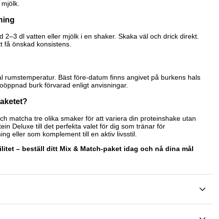
 mjölk.
ning
 2–3 dl vatten eller mjölk i en shaker. Skaka väl och drick direkt.
 få önskad konsistens.
al rumstemperatur. Bäst före-datum finns angivet på burkens hals
r oöppnad burk förvarad enligt anvisningar.
paketet?
h matcha tre olika smaker för att variera din proteinshake utan
ein Deluxe till det perfekta valet för dig som tränar för
 eller som komplement till en aktiv livsstil.
bilitet – beställ ditt Mix & Match-paket idag och nå dina mål