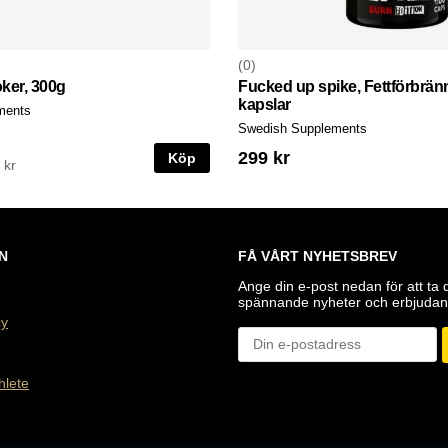
0
ker, 300g
Fucked up spike, Fettförbrän
kapslar
ments
Swedish Supplements
299 kr
Köp
 kr
N
FÅ VÅRT NYHETSBREV
Ange din e-post nedan för att ta 
spännande nyheter och erbjudan
cy
hlete