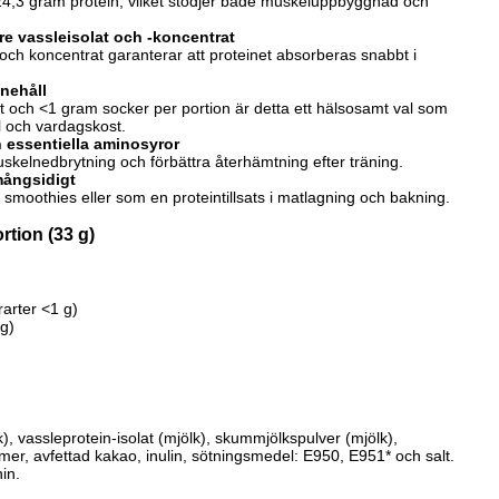
 24,3 gram protein, vilket stödjer både muskeluppbyggnad och
e vassleisolat och -koncentrat
och koncentrat garanterar att proteinet absorberas snabbt i
nnehåll
 och <1 gram socker per portion är detta ett hälsosamt val som
 och vardagskost.
essentiella aminosyror
muskelnedbrytning och förbättra återhämtning efter träning.
mångsidigt
 smoothies eller som en proteintillsats i matlagning och bakning.
rtion (33 g)
arter <1 g)
 g)
), vassleprotein-isolat (mjölk), skummjölkspulver (mjölk),
omer, avfettad kakao, inulin, sötningsmedel: E950, E951* och salt.
nin.