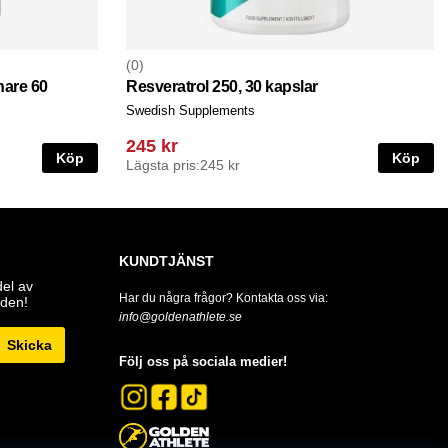
0
nare 60
Resveratrol 250, 30 kapslar
Swedish Supplements
245 kr
Köp
Köp
Lägsta pris:
245 kr
KUNDTJÄNST
del av
Har du några frågor? Kontakta oss via:
den!
info@goldenathlete.se
Skicka
Följ oss på sociala medier!