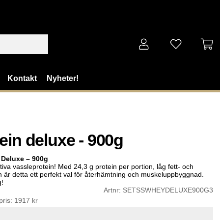
Kontakt
Nyheter!
ein deluxe - 900g
 Deluxe – 900g
tiva vassleprotein! Med 24,3 g protein per portion, låg fett- och
 är detta ett perfekt val för återhämtning och muskeluppbyggnad.
g!
Artnr:
SETSSWHEYDELUXE900G3
pris:
1917 kr