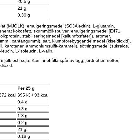
<0.5 g
21 g
0.30 g
olat (MJÖLK), emulgeringsmedel (SOJAlecitin), L-glutamin,
generat kokosfett, skummjölkspulver, emulgeringsmedel [E471,
ölkprotein, stabiliseringsmedel [kaliumfosfater]), aromer,
gummi, xantangummi), salt, klumpförebyggande medel (kiseldioxid),
 karotener, ammoniumsulfit-karamell), sötningsmedel (sukralos,
-leucin, L-isoleucin, L-valin.
mjölk och soja. Kan innehålla spår av ägg, jordnötter, nötter,
ldioxid.
Per 25 g
372 kcal
395 kJ / 93 kcal
0.4 g
0.3 g
1.3 g
0.2 g
21 g
0.18 g