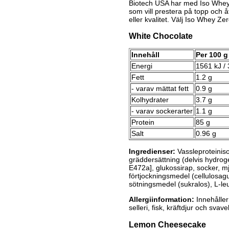
Biotech USA har med Iso Whey
som vill prestera på topp och 
eller kvalitet. Välj Iso Whey Zer
White Chocolate
Innehåll
Per 100 g
Energi
1561 kJ / 
Fett
1.2 g
- varav mättat fett
0.9 g
Kolhydrater
3.7 g
- varav sockerarter
1.1 g
Protein
85 g
Salt
0.96 g
Ingredienser:
Vassleproteinis
gräddersättning (delvis hydro
E472a], glukossirap, socker, mj
förtjockningsmedel (cellulosa
sötningsmedel (sukralos), L-leuc
Allergiinformation:
Innehåller 
selleri, fisk, kräftdjur och svave
Lemon Cheesecake