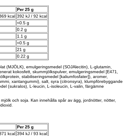
Per 25 g
369 kcal
392 kJ / 92 kcal
<0.5 g
0.2 g
1.1 g
<0.5 g
21 g
0.22 g
olat (MJÖLK), emulgeringsmedel (SOJAlecitin), L-glutamin,
generat kokosfett, skummjölkspulver, emulgeringsmedel [E471,
ölkprotein, stabiliseringsmedel [kaliumfosfater]), aromer,
ummi, xantangummi), salt, syra (citronsyra), klumpförebyggande
del (sukralos), L-leucin, L-isoleucin, L-valin, färgämne
mjölk och soja. Kan innehålla spår av ägg, jordnötter, nötter,
ldioxid.
Per 25 g
371 kcal
394 kJ / 93 kcal