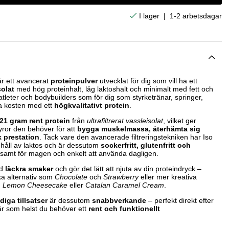
|
1-2 arbetsdagar
r ett avancerat
proteinpulver
utvecklat för dig som vill ha ett
solat
med hög proteinhalt, låg laktoshalt och minimalt med fett och
 atleter och bodybuilders som för dig som styrketränar, springer,
era kosten med ett
högkvalitativt protein
.
21 gram rent protein
från
ultrafiltrerat vassleisolat
, vilket ger
yror den behöver för att
bygga muskelmassa, återhämta sig
k prestation
. Tack vare den avancerade filtreringstekniken har Iso
ehåll av laktos och är dessutom
sockerfritt, glutenfritt och
nsamt för magen och enkelt att använda dagligen.
gd
läckra smaker
och gör det lätt att njuta av din proteindryck –
ka alternativ som
Chocolate
och
Strawberry
eller mer kreativa
,
Lemon Cheesecake
eller
Catalan Caramel Cream
.
iga tillsatser
är dessutom
snabbverkande
– perfekt direkt efter
är som helst du behöver ett
rent och funktionellt