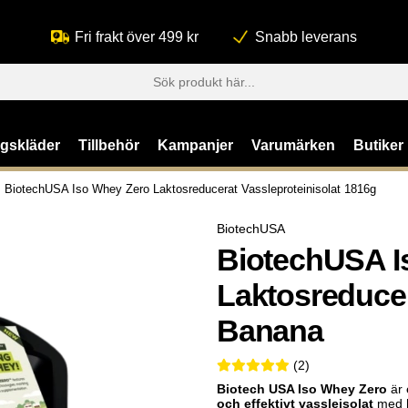
Fri frakt över 499 kr
Snabb leverans
ngskläder
Tillbehör
Kampanjer
Varumärken
Butiker
BiotechUSA Iso Whey Zero Laktosreducerat Vassleproteinisolat 1816g
BiotechUSA
BiotechUSA I
Laktosreducer
Banana
5 2
(
2
)
Biotech USA Iso Whey Zero
är 
och effektivt vassleisolat
med h