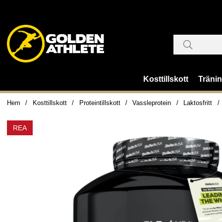
Kosttillskott
Träni
Hem
Kosttillskott
Proteintillskott
Vassleprotein
Laktosfritt
REA