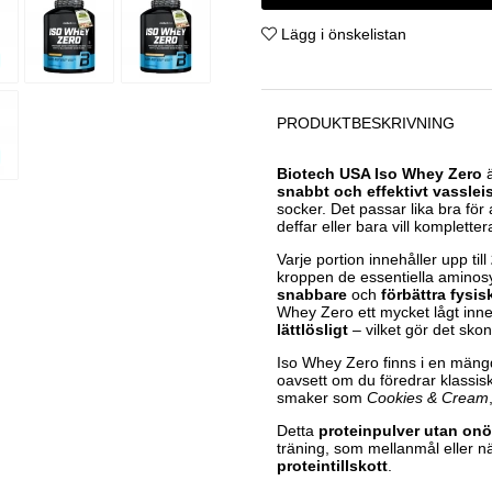
Lägg i önskelistan
PRODUKTBESKRIVNING
Biotech USA Iso Whey Zero
ä
snabbt och effektivt vasslei
socker. Det passar lika bra för
deffar eller bara vill komplett
Varje portion innehåller upp till
kroppen de essentiella aminos
snabbare
och
förbättra fysis
Whey Zero ett mycket lågt inn
lättlösligt
– vilket gör det sko
Iso Whey Zero finns i en män
oavsett om du föredrar klassis
smaker som
Cookies & Cream
Detta
proteinpulver utan onöd
träning, som mellanmål eller n
proteintillskott
.