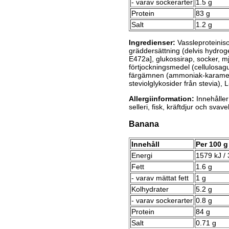
- varav sockerarter
1.5 g
Protein
83 g
Salt
1.2 g
Ingredienser:
Vassleproteinis
gräddersättning (delvis hydro
E472a], glukossirap, socker, mj
förtjockningsmedel (cellulosa
färgämnen (ammoniak-karamell,
steviolglykosider från stevia), L
Allergiinformation:
Innehåller 
selleri, fisk, kräftdjur och svave
Banana
Innehåll
Per 100 g
Energi
1579 kJ / 
Fett
1.6 g
- varav mättat fett
1 g
Kolhydrater
5.2 g
- varav sockerarter
0.8 g
Protein
84 g
Salt
0.71 g