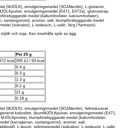
olat (MJÖLK), emulgeringsmedel (SOJAlecitin), L-glutamin,
MJÖLKpulver, emulgeringsmedel (E471, E472a), glukossirap,
förebyggande medel (kaliumfosfater, kalciumfosfater),
n, xantangummi), aromer, salt, klumpförebyggande medel
medel (sukralos), L-isoleucin, L-valin, färg (*tartrazin).
 mjölk och soja. Kan innehålla spår av ägg.
Per 25 g
372 kcal
395 kJ / 93 kcal
0.4 g
0.3 g
1.3 g
0.2 g
21 g
0.18 g
lat (MJÖLK), emulgeringsmedel (SOJAlecitin), fettreducerat
rogenerat kokosfett, skumMJÖLKpulver, emulgeringsmedel (E471,
, MJÖLKprotein, klumpförebyggande medel (kaliumfosfater,
smedel (karragenan, xantangummi), aromer, salt,
ioxid), L-leucin, sötningsmedel (sukralos), L-isoleucin, L-valin.