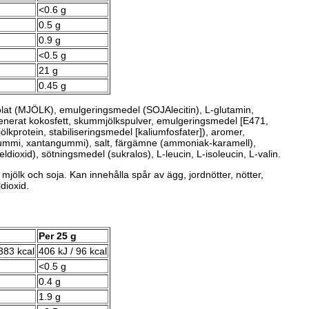
<0.6 g
0.5 g
0.9 g
<0.5 g
21 g
0.45 g
olat (MJÖLK), emulgeringsmedel (SOJAlecitin), L-glutamin,
generat kokosfett, skummjölkspulver, emulgeringsmedel [E471,
ölkprotein, stabiliseringsmedel [kaliumfosfater]), aromer,
gummi, xantangummi), salt, färgämne (ammoniak-karamell),
ioxid), sötningsmedel (sukralos), L-leucin, L-isoleucin, L-valin.
mjölk och soja. Kan innehålla spår av ägg, jordnötter, nötter,
ldioxid.
Per 25 g
383 kcal
406 kJ / 96 kcal
<0.5 g
0.4 g
1.9 g