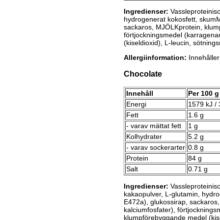
Ingredienser:
Vassleproteinis
hydrogenerat kokosfett, skum
sackaros, MJÖLKprotein, klump
förtjockningsmedel (karragena
(kiseldioxid), L-leucin, sötnings
Allergiinformation:
Innehåller
Chocolate
Innehåll
Per 100 g
Energi
1579 kJ / 
Fett
1.6 g
- varav mättat fett
1 g
Kolhydrater
5.2 g
- varav sockerarter
0.8 g
Protein
84 g
Salt
0.71 g
Ingredienser:
Vassleproteiniso
kakaopulver, L-glutamin, hyd
E472a), glukossirap, sackaros
kalciumfosfater), förtjockning
klumpförebyggande medel (kiseld