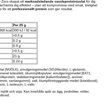
 Zero skapat ett
marknadsledande vassleproteinisolat
för dig
återhämta dig effektivt – utan att kompromissa med smak, löslighet
o för ett
professionellt protein
som ger resultat.
Per 25 g
368 kcal
390 kJ / 92 kcal
<0.5 g
0.2 g
0.9 g
<0.5 g
21 g
0.24 g
olat (MJÖLK), emulgeringsmedel (SOJAlecitin), L-glutamin,
generat kokosfett, skummjölkspulver, emulgeringsmedel [E471,
ölkprotein, stabiliseringsmedel [kaliumfosfater]), aromer,
gummi, xantangummi), salt, klumpförebyggande medel (kiseldioxid),
in, L-isoleucin, L-valin.
mjölk och soja. Kan innehålla spår av ägg, jordnötter, nötter,
ldioxid.