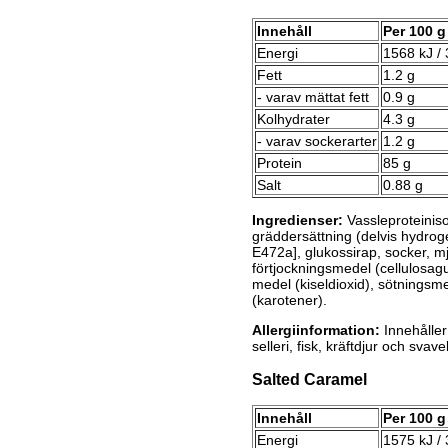
Innehåll
Per 100 g
Energi
1568 kJ / 
Fett
1.2 g
- varav mättat fett
0.9 g
Kolhydrater
4.3 g
- varav sockerarter
1.2 g
Protein
85 g
Salt
0.88 g
Ingredienser:
Vassleproteinis
gräddersättning (delvis hydro
E472a], glukossirap, socker, mj
förtjockningsmedel (cellulosag
medel (kiseldioxid), sötningsme
(karotener).
Allergiinformation:
Innehåller 
selleri, fisk, kräftdjur och svave
Salted Caramel
Innehåll
Per 100 g
Energi
1575 kJ / 