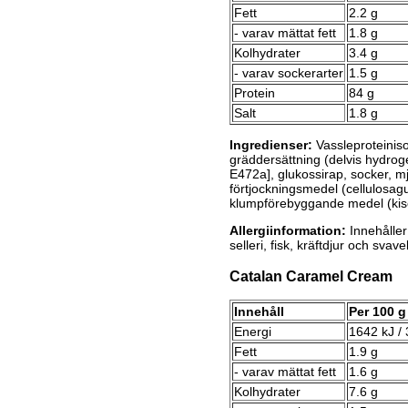
Fett
2.2 g
- varav mättat fett
1.8 g
Kolhydrater
3.4 g
- varav sockerarter
1.5 g
Protein
84 g
Salt
1.8 g
Ingredienser:
Vassleproteinis
gräddersättning (delvis hydro
E472a], glukossirap, socker, mj
förtjockningsmedel (cellulosa
klumpförebyggande medel (kiseld
Allergiinformation:
Innehåller 
selleri, fisk, kräftdjur och svave
Catalan Caramel Cream
Innehåll
Per 100 g
Energi
1642 kJ / 
Fett
1.9 g
- varav mättat fett
1.6 g
Kolhydrater
7.6 g