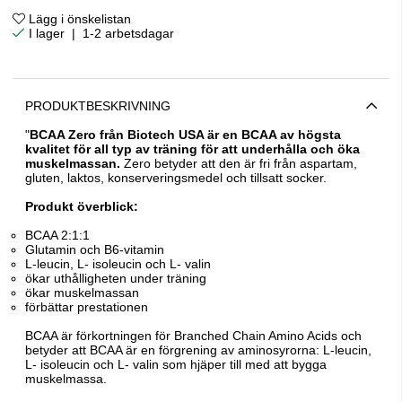
Lägg i önskelistan
|
1-2 arbetsdagar
PRODUKTBESKRIVNING
"
BCAA Zero från Biotech USA är en BCAA av högsta
kvalitet för all typ av träning för att underhålla och öka
muskelmassan.
Zero betyder att den är fri från aspartam,
gluten, laktos, konserveringsmedel och tillsatt socker.
Produkt överblick:
BCAA 2:1:1
Glutamin och B6-vitamin
L-leucin, L- isoleucin och L- valin
ökar uthålligheten under träning
ökar muskelmassan
förbättar prestationen
BCAA är förkortningen för Branched Chain Amino Acids och
betyder att BCAA är en förgrening av aminosyrorna: L-leucin,
L- isoleucin och L- valin som hjäper till med att bygga
muskelmassa.