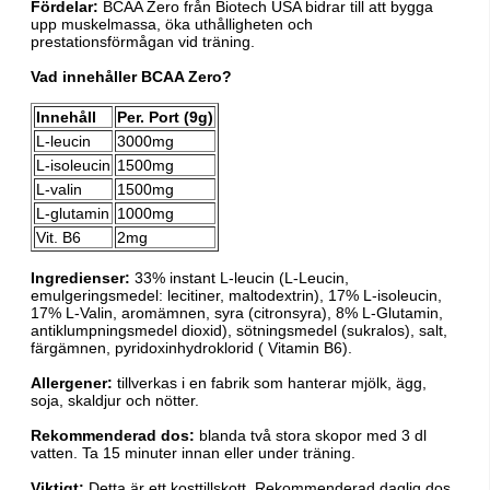
Fördelar:
BCAA Zero från Biotech USA bidrar till att bygga
upp muskelmassa, öka uthålligheten och
prestationsförmågan vid träning.
Vad innehåller BCAA Zero?
Innehåll
Per. Port (9g)
L-leucin
3000mg
L-isoleucin
1500mg
L-valin
1500mg
L-glutamin
1000mg
Vit. B6
2mg
Ingredienser:
33% instant L-leucin (L-Leucin,
emulgeringsmedel: lecitiner, maltodextrin), 17% L-isoleucin,
17% L-Valin, aromämnen, syra (citronsyra), 8% L-Glutamin,
antiklumpningsmedel dioxid), sötningsmedel (sukralos), salt,
färgämnen, pyridoxinhydroklorid ( Vitamin B6).
Allergener:
tillverkas i en fabrik som hanterar mjölk, ägg,
soja, skaldjur och nötter.
Rekommenderad dos:
blanda två stora skopor med 3 dl
vatten. Ta 15 minuter innan eller under träning.
Viktigt:
Detta är ett kosttillskott. Rekommenderad daglig dos