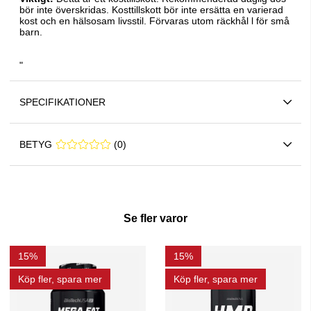
bör inte överskridas. Kosttillskott bör inte ersätta en varierad
kost och en hälsosam livsstil. Förvaras utom räckhål l för små
barn.
"
SPECIFIKATIONER
BETYG
0 0
(
0
)
Se fler varor
15%
15%
Köp fler, spara mer
Köp fler, spara mer