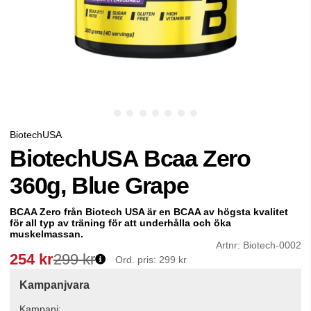
BiotechUSA
BiotechUSA Bcaa Zero
360g, Blue Grape
BCAA Zero från Biotech USA är en BCAA av högsta kvalitet
för all typ av träning för att underhålla och öka
muskelmassan.
Artnr:
Biotech-0002
254
kr
299 kr
Ord. pris:
299 kr
Kampanjvara
Kampanj: