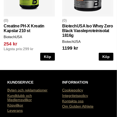
0
0
Creatine PH-X Kreatin
BiotechUSA Iso Whey Zero
Kapslar 210 st
Black Vassleproteinisolat
1816g
BiotechUSA
BiotechUSA
254 kr
1199 kr
Lägsta pris:
299 kr
Köp
Köp
KUNDSERVICE
INFORMATION
Byten och reklamationer
Cookiepolicy
Kundklubb och
Integritetspolicy
Medlemsvillkor
Kontakta oss
Köpvillkor
Om Golden Athlete
Leverans