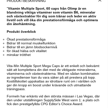
PRODUKTBESKRIVNING
"
Vitamin Multiple Sport, 60 caps från Olimp är en
blandning viktiga vitaminer som vitamin B6, mineralar
och växtextrakter för dig som tränar och leder en aktiv
livstil och vill öka din prestationsförmåga och optimera
din återhämtning.
Produkt överblick
Ökad prestationsförmåga
Bidrar till normal muskelfunktion
Bidrar till en jämn blodsockernivå
för ökad hälsa och vitalitet
minskar trötthet
Vita-Min Multiple Sport Mega Caps är ett enkelt och bekvämt
sätt att komplettera din diet med de viktigaste mineralerna,
vitaminerna och växtextrakterna. Med en sådan kombination
av ingredienser kan du vara säker på att prestera på topp.
Kosttillskottet uppskattas av idrottare runt om i världen och
ger din kropp en boost under krävande och utmattande
träningpass.
Formeln har erkänts vid den största mässan i Las Vegas, där
den under utställningen SupplySide West vann 1: a plats och
fick den prestigefyllda CPG Editor's Choice Award.