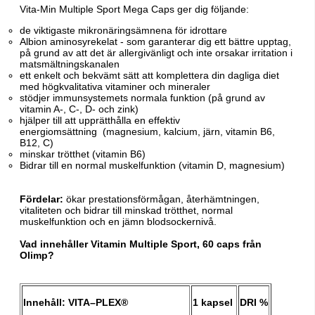
Vita-Min Multiple Sport Mega Caps ger dig följande:
de viktigaste mikronäringsämnena för idrottare
Albion aminosyrekelat - som garanterar dig ett bättre upptag,
på grund av att det är allergivänligt och inte orsakar irritation i
matsmältningskanalen
ett enkelt och bekvämt sätt att komplettera din dagliga diet
med högkvalitativa vitaminer och mineraler
stödjer immunsystemets normala funktion (på grund av
vitamin A-, C-, D- och zink)
hjälper till att upprätthålla en effektiv
energiomsättning
(magnesium, kalcium, järn, vitamin B6,
B12, C)
minskar trötthet (vitamin B6)
Bidrar till en normal muskelfunktion (vitamin D, magnesium)
Fördelar:
ökar prestationsförmågan, återhämtningen,
vitaliteten och bidrar till minskad trötthet, normal
muskelfunktion och en jämn blodsockernivå.
Vad innehåller Vitamin Multiple Sport, 60 caps från
Olimp?
Innehåll: VITA–PLEX®
1 kapsel
DRI %