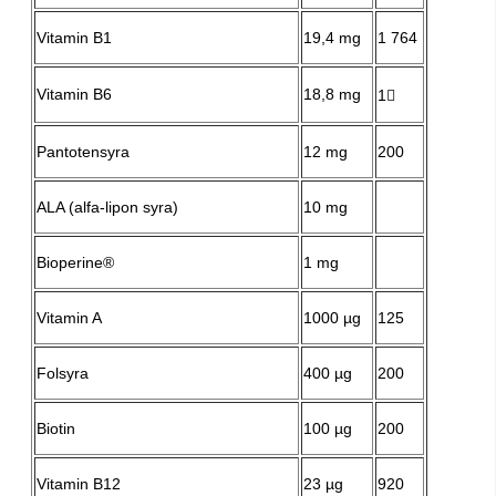
Vitamin B1
19,4 mg
1 764
Vitamin B6
18,8 mg
1𧉗
Pantotensyra
12 mg
200
ALA (alfa-lipon syra)
10 mg
Bioperine®
1 mg
Vitamin A
1000 µg
125
Folsyra
400 µg
200
Biotin
100 µg
200
Vitamin B12
23 µg
920