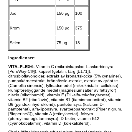
Jod
150 µg
100
Krom
150 µg
375
Selen
75 µg
13
Ingredienser:
VITA–PLEX®
:
Vitamin C (mikroinkapslad L-askorbinsyra
[PureWay-C®]), kapsel (gelatin, färg [E171]),
citrusbioflavonoider, extrakt av kronärtskocka (5% cynariner),
pumpakärneextrakt, brännässle-extrakt, extrakt av grönt te
(Camellia sinensis), fyllnadsmedel (mikrokristallin cellulosa),
klumpförebyggande medel (magnesiumsalter av fettsyror),
niacin (nikotinamid), vitamin E (DL-alfa-tokoferylacetat),
vitamin B2 (riboflavin), vitamin B1 (tiaminmononitrat), vitamin
B6 (pyridoxinhydroklorid), pantotensyra (kalcium D-
pantotenat), alfa-liponsyra, svartpepparextrakt (Piper nigrum,
[Bioperine®]), vitamin A (retinylacetat), folsyra
(pteroylmonoglutaminsyra), D-biotin, vitamin B12
(cyanokobalamin), vitamin D (kolekalciferol).