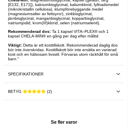
Chela-Min:
Magnesiumbisglycinat, kapsel (gelatin, färg
[E132, E171]), kalciumbisglycinat, kaliumklorid, fyllnadsmedel
(mikrokristallin cellulosa), klumpförebyggande medel
(magnesiumsalter av fettsyror), zinkbisglycinat,
järnbisglycinat, manganbisglycinat, kopparbisglycinat,
natriumjodid, krom(III)klorid, selen (natriumselenit).
Rekommenderad dos:
Ta 1 kapsel VITA–PLEX® och 1
kapsel CHELA-MIN® en gång per dag efter måltid.
Viktigt:
Detta är ett kosttillskott. Rekommenderad daglig dos
bör inte överskridas. Kosttillskott bör inte ersätta en varierad
kost och en hälsosam livsstil. Förvaras utom räckhåll för små
barn.
"
SPECIFIKATIONER
BETYG
5 2
(
2
)
Se fler varor