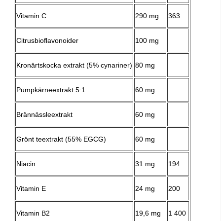
Vitamin C
290 mg
363
Citrusbioflavonoider
100 mg
Kronärtskocka extrakt (5% cynariner)
80 mg
Pumpkärneextrakt 5:1
60 mg
Brännässleextrakt
60 mg
Grönt teextrakt (55% EGCG)
60 mg
Niacin
31 mg
194
Vitamin E
24 mg
200
Vitamin B2
19,6 mg
1 400