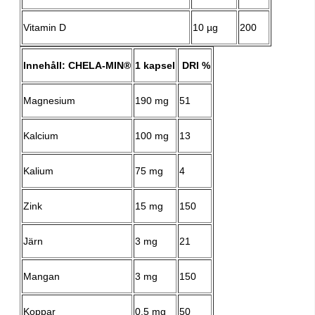
Vitamin D
10 µg
200
Innehåll: CHELA-MIN®
1 kapsel
DRI %
Magnesium
190 mg
51
Kalcium
100 mg
13
Kalium
75 mg
4
Zink
15 mg
150
Järn
3 mg
21
Mangan
3 mg
150
Koppar
0,5 mg
50