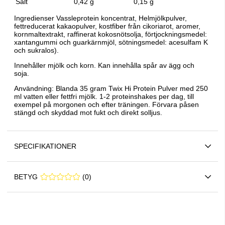
Salt
0,42 g
0,15 g
Ingredienser Vassleprotein koncentrat, Helmjölkpulver,
fettreducerat kakaopulver, kostfiber från cikoriarot, aromer,
kornmaltextrakt, raffinerat kokosnötsolja, förtjockningsmedel:
xantangummi och guarkärnmjöl, sötningsmedel: acesulfam K
och sukralos).
Innehåller mjölk och korn. Kan innehålla spår av ägg och
soja.
Användning: Blanda 35 gram Twix Hi Protein Pulver med 250
ml vatten eller fettfri mjölk. 1-2 proteinshakes per dag, till
exempel på morgonen och efter träningen. Förvara påsen
stängd och skyddad mot fukt och direkt solljus.
SPECIFIKATIONER
BETYG
0 0
(
0
)