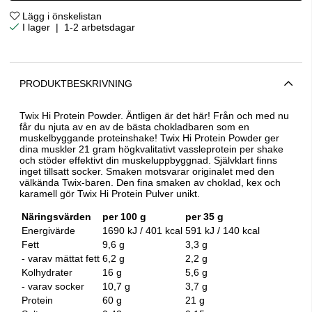
Lägg i önskelistan
|
1-2 arbetsdagar
PRODUKTBESKRIVNING
Twix Hi Protein Powder. Äntligen är det här! Från och med nu
får du njuta av en av de bästa chokladbaren som en
muskelbyggande proteinshake! Twix Hi Protein Powder ger
dina muskler 21 gram högkvalitativt vassleprotein per shake
och stöder effektivt din muskeluppbyggnad. Självklart finns
inget tillsatt socker. Smaken motsvarar originalet med den
välkända Twix-baren. Den fina smaken av choklad, kex och
karamell gör Twix Hi Protein Pulver unikt.
Näringsvärden
per 100 g
per 35 g
Energivärde
1690 kJ / 401 kcal
591 kJ / 140 kcal
Fett
9,6 g
3,3 g
- varav mättat fett
6,2 g
2,2 g
Kolhydrater
16 g
5,6 g
- varav socker
10,7 g
3,7 g
Protein
60 g
21 g