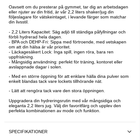
Oavsett om du presterar på gymmet, tar dig an arbetsdagen
eller njuter av din fritid, är vår 2,2 liters shaker/jug din
följeslagare för vätskeintaget, i levande färger som matchar
din livsstil.
- 2,2 Liters Kapacitet: Säg adjö till ständiga påfyllningar och
förbli hydrerad hela dagen.
- BPA och DEHP-Fri: Sippa med förtroende, med vetskapen
om att din hälsa är vår prioritet.
- Läckagesäkert Lock: Inga spill, ingen röra, bara ren
uppfriskning.
- Mångsidig användning: perfekt för träning, kontoret eller
avslappnade dagar i solen.
- Med en större öppning för att enklare hälla dina pulver som
enkelt blandas tack vare lockets tillhörande nät.
- Lätt att rengöra tack vare den stora öppningen.
Uppgradera din hydreringsrutin med vår mångsidiga och
eleganta 2,2 liters jug. Välj din favoritfärg och upplev den
perfekta kombinationen av mode och funktion.
SPECIFIKATIONER