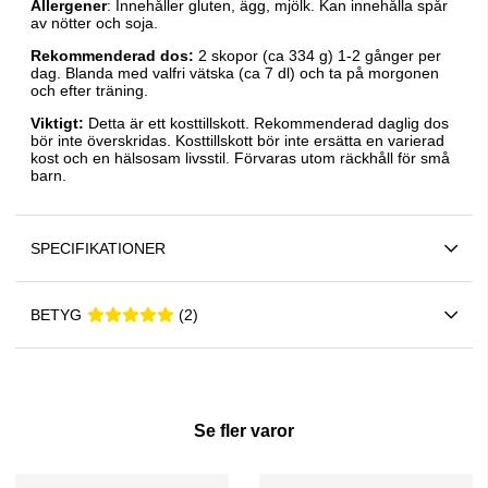
Allergener
: Innehåller gluten, ägg, mjölk. Kan innehålla spår
av nötter och soja.
Rekommenderad dos:
2 skopor (ca 334 g) 1-2 gånger per
dag. Blanda med valfri vätska (ca 7 dl) och ta på morgonen
och efter träning.
Viktigt:
Detta är ett kosttillskott. Rekommenderad daglig dos
bör inte överskridas. Kosttillskott bör inte ersätta en varierad
kost och en hälsosam livsstil. Förvaras utom räckhåll för små
barn.
SPECIFIKATIONER
BETYG
5 2
(
2
)
Se fler varor