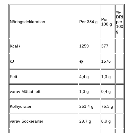
%-
DRI
Per
Näringsdeklaration
Per 334 g
per
100 g
100
g
Kcal /
1259
377
kJ
1576
�
Fett
4,4 g
1,3 g
varav Mättat fett
1,3 g
0,4 g
Kolhydrater
251,4 g
75,3 g
varav Sockerarter
29,7 g
8,9 g