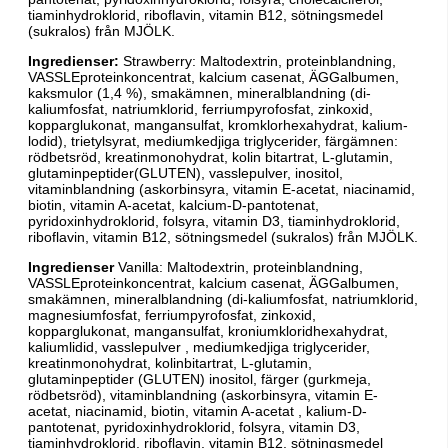
tiaminhydroklorid, riboflavin, vitamin B12, sötningsmedel
(sukralos) från MJÖLK.
Ingredienser:
Strawberry: Maltodextrin, proteinblandning,
VASSLEproteinkoncentrat, kalcium casenat, ÄGGalbumen,
kaksmulor (1,4 %), smakämnen, mineralblandning (di-
kaliumfosfat, natriumklorid, ferriumpyrofosfat, zinkoxid,
kopparglukonat, mangansulfat, kromklorhexahydrat, kalium-
lodid), trietylsyrat, mediumkedjiga triglycerider, färgämnen:
rödbetsröd, kreatinmonohydrat, kolin bitartrat, L-glutamin,
glutaminpeptider(GLUTEN), vasslepulver, inositol,
vitaminblandning (askorbinsyra, vitamin E-acetat, niacinamid,
biotin, vitamin A-acetat, kalcium-D-pantotenat,
pyridoxinhydroklorid, folsyra, vitamin D3, tiaminhydroklorid,
riboflavin, vitamin B12, sötningsmedel (sukralos) från MJÖLK.
Ingredienser
Vanilla: Maltodextrin, proteinblandning,
VASSLEproteinkoncentrat, kalcium casenat, ÄGGalbumen,
smakämnen, mineralblandning (di-kaliumfosfat, natriumklorid,
magnesiumfosfat, ferriumpyrofosfat, zinkoxid,
kopparglukonat, mangansulfat, kroniumkloridhexahydrat,
kaliumlidid, vasslepulver , mediumkedjiga triglycerider,
kreatinmonohydrat, kolinbitartrat, L-glutamin,
glutaminpeptider (GLUTEN) inositol, färger (gurkmeja,
rödbetsröd), vitaminblandning (askorbinsyra, vitamin E-
acetat, niacinamid, biotin, vitamin A-acetat , kalium-D-
pantotenat, pyridoxinhydroklorid, folsyra, vitamin D3,
tiaminhydroklorid, riboflavin, vitamin B12, sötningsmedel