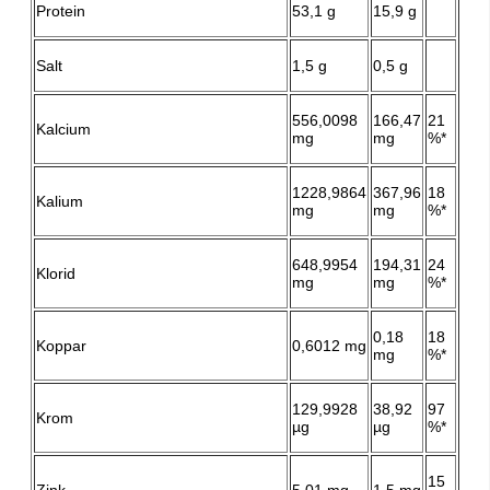
Protein
53,1 g
15,9 g
Salt
1,5 g
0,5 g
556,0098
166,47
21
Kalcium
mg
mg
%*
1228,9864
367,96
18
Kalium
mg
mg
%*
648,9954
194,31
24
Klorid
mg
mg
%*
0,18
18
Koppar
0,6012 mg
mg
%*
129,9928
38,92
97
Krom
µg
µg
%*
15
Zink
5,01 mg
1,5 mg