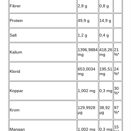
Fibrer
2,8 g
0,8 g
Protein
49,9 g
14,9 g
Salt
1,2 g
0,4 g
1396,9884
418,26
21
Kalium
mg
mg
%*
653,0034
195,51
24
Klorid
mg
mg
%*
30
Koppar
1,002 mg
0,3 mg
%*
129,9928
38,92
97
Krom
µg
µg
%*
15
Mangan
1,002 mg
0,3 mg