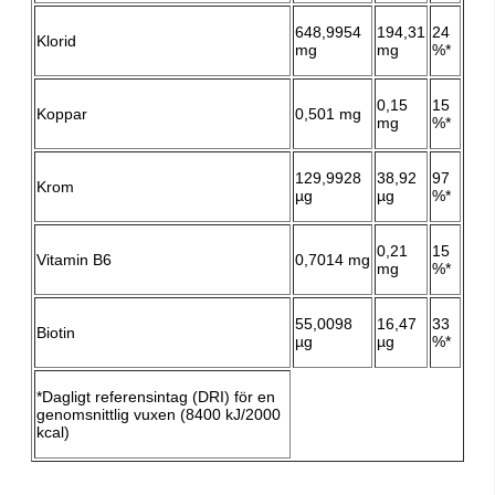
648,9954
194,31
24
Klorid
mg
mg
%*
0,15
15
Koppar
0,501 mg
mg
%*
129,9928
38,92
97
Krom
µg
µg
%*
0,21
15
Vitamin B6
0,7014 mg
mg
%*
55,0098
16,47
33
Biotin
µg
µg
%*
*Dagligt referensintag (DRI) för en
genomsnittlig vuxen (8400 kJ/2000
kcal)