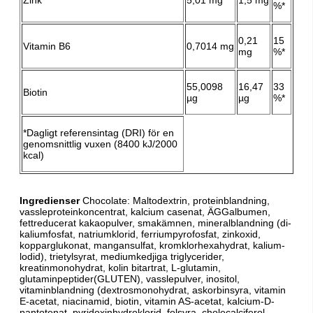
%*
0,21
15
Vitamin B6
0,7014 mg
mg
%*
55,0098
16,47
33
Biotin
µg
µg
%*
*Dagligt referensintag (DRI) för en
genomsnittlig vuxen (8400 kJ/2000
kcal)
Ingredienser
Chocolate:
Maltodextrin, proteinblandning,
vassleproteinkoncentrat, kalcium casenat, ÄGGalbumen,
fettreducerat kakaopulver, smakämnen, mineralblandning (di-
kaliumfosfat, natriumklorid, ferriumpyrofosfat, zinkoxid,
kopparglukonat, mangansulfat, kromklorhexahydrat, kalium-
lodid), trietylsyrat, mediumkedjiga triglycerider,
kreatinmonohydrat, kolin bitartrat, L-glutamin,
glutaminpeptider(GLUTEN), vasslepulver, inositol,
vitaminblandning (dextrosmonohydrat, askorbinsyra, vitamin
E-acetat, niacinamid, biotin, vitamin AS-acetat, kalcium-D-
pantotenat, pyridoxinhydroklorid, folsyra, cholecalciferol,