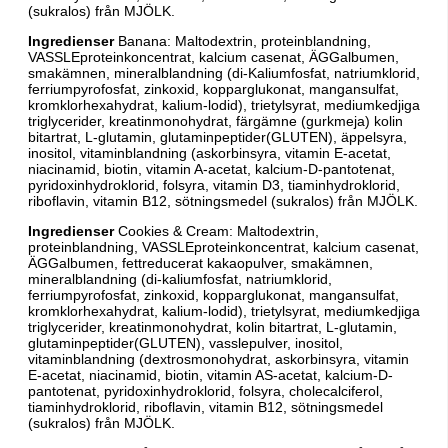
(sukralos) från MJÖLK.
Ingredienser
Banana: Maltodextrin, proteinblandning,
VASSLEproteinkoncentrat, kalcium casenat, ÄGGalbumen,
smakämnen, mineralblandning (di-Kaliumfosfat, natriumklorid,
ferriumpyrofosfat, zinkoxid, kopparglukonat, mangansulfat,
kromklorhexahydrat, kalium-lodid), trietylsyrat, mediumkedjiga
triglycerider, kreatinmonohydrat, färgämne (gurkmeja) kolin
bitartrat, L-glutamin, glutaminpeptider(GLUTEN), äppelsyra,
inositol, vitaminblandning (askorbinsyra, vitamin E-acetat,
niacinamid, biotin, vitamin A-acetat, kalcium-D-pantotenat,
pyridoxinhydroklorid, folsyra, vitamin D3, tiaminhydroklorid,
riboflavin, vitamin B12, sötningsmedel (sukralos) från MJÖLK.
Ingredienser
Cookies & Cream: Maltodextrin,
proteinblandning, VASSLEproteinkoncentrat, kalcium casenat,
ÄGGalbumen, fettreducerat kakaopulver, smakämnen,
mineralblandning (di-kaliumfosfat, natriumklorid,
ferriumpyrofosfat, zinkoxid, kopparglukonat, mangansulfat,
kromklorhexahydrat, kalium-lodid), trietylsyrat, mediumkedjiga
triglycerider, kreatinmonohydrat, kolin bitartrat, L-glutamin,
glutaminpeptider(GLUTEN), vasslepulver, inositol,
vitaminblandning (dextrosmonohydrat, askorbinsyra, vitamin
E-acetat, niacinamid, biotin, vitamin AS-acetat, kalcium-D-
pantotenat, pyridoxinhydroklorid, folsyra, cholecalciferol,
tiaminhydroklorid, riboflavin, vitamin B12, sötningsmedel
(sukralos) från MJÖLK.