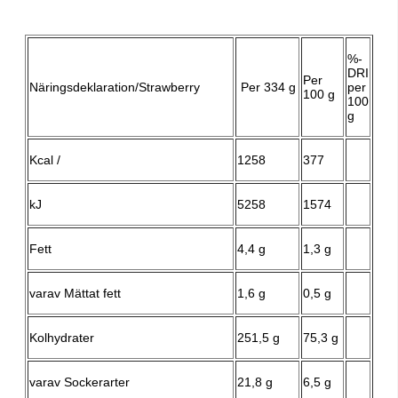
%-
DRI
Per
Näringsdeklaration/Strawberry
Per 334 g
per
100 g
100
g
Kcal /
1258
377
kJ
5258
1574
Fett
4,4 g
1,3 g
varav Mättat fett
1,6 g
0,5 g
Kolhydrater
251,5 g
75,3 g
varav Sockerarter
21,8 g
6,5 g