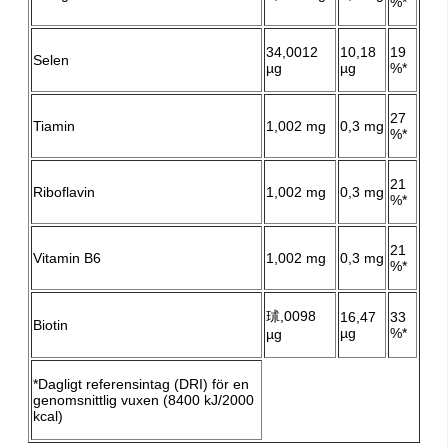
%*
34,0012
10,18
19
Selen
µg
µg
%*
27
Tiamin
1,002 mg
0,3 mg
%*
21
Riboflavin
1,002 mg
0,3 mg
%*
21
Vitamin B6
1,002 mg
0,3 mg
%*
㺷,0098
16,47
33
Biotin
µg
%*
µg
*Dagligt referensintag (DRI) för en
genomsnittlig vuxen (8400 kJ/2000
kcal)