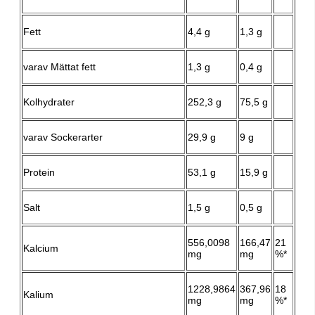
Fett
4,4 g
1,3 g
varav Mättat fett
1,3 g
0,4 g
Kolhydrater
252,3 g
75,5 g
varav Sockerarter
29,9 g
9 g
Protein
53,1 g
15,9 g
Salt
1,5 g
0,5 g
556,0098
166,47
21
Kalcium
mg
mg
%*
1228,9864
367,96
18
Kalium
mg
mg
%*