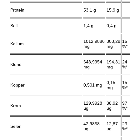
Protein
53,1 g
15,9 g
Salt
1,4 g
0,4 g
1012,9886
303,29
15
Kalium
mg
mg
%*
648,9954
194,31
24
Klorid
mg
mg
%*
0,15
15
Koppar
0,501 mg
mg
%*
129,9928
38,92
97
Krom
µg
µg
%*
42,9858
12,87
23
Selen
µg
µg
%*