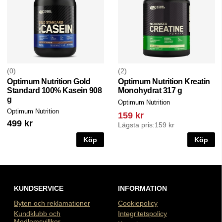
0
2
Optimum Nutrition Gold
Optimum Nutrition Kreatin
Standard 100% Kasein 908
Monohydrat 317 g
g
Optimum Nutrition
Optimum Nutrition
159 kr
499 kr
Lägsta pris:
159 kr
Köp
Köp
KUNDSERVICE
INFORMATION
Byten och reklamationer
Cookiepolicy
Kundklubb och
Integritetspolicy
Medlemsvillkor