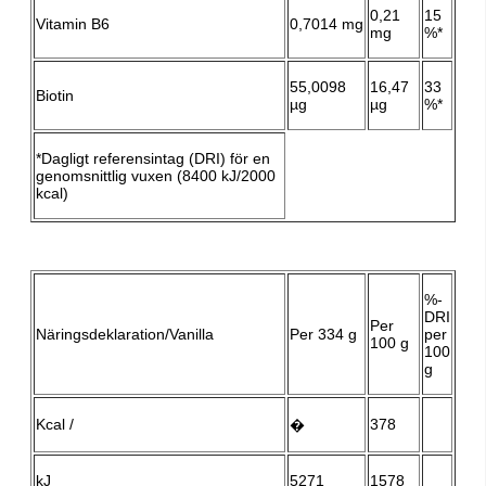
0,21
15
Vitamin B6
0,7014 mg
mg
%*
55,0098
16,47
33
Biotin
µg
µg
%*
*Dagligt referensintag (DRI) för en
genomsnittlig vuxen (8400 kJ/2000
kcal)
%-
DRI
Per
Näringsdeklaration/Vanilla
Per 334 g
per
100 g
100
g
Kcal /
378
�
kJ
5271
1578