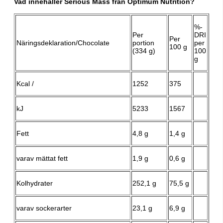
Vad innehåller Serious Mass från Optimum Nutrition?
%-
Per
DRI
Per
Näringsdeklaration/Chocolate
portion
per
100 g
(334 g)
100
g
Kcal /
1252
375
kJ
5233
1567
Fett
4,8 g
1,4 g
varav mättat fett
1,9 g
0,6 g
Kolhydrater
252,1 g
75,5 g
varav sockerarter
23,1 g
6,9 g