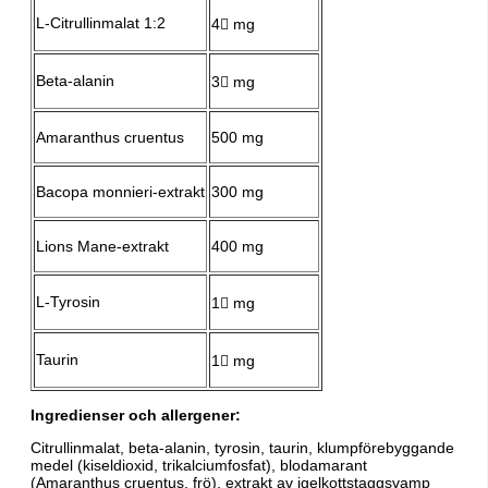
L-Citrullinmalat 1:2
4𧄀 mg
Beta-alanin
3𧋴 mg
Amaranthus cruentus
500 mg
Bacopa monnieri-extrakt
300 mg
Lions Mane-extrakt
400 mg
L-Tyrosin
1𧄀 mg
Taurin
1𧄀 mg
Ingredienser och allergener:
Citrullinmalat, beta-alanin, tyrosin, taurin, klumpförebyggande
medel (kiseldioxid, trikalciumfosfat), blodamarant
(Amaranthus cruentus, frö), extrakt av igelkottstaggsvamp