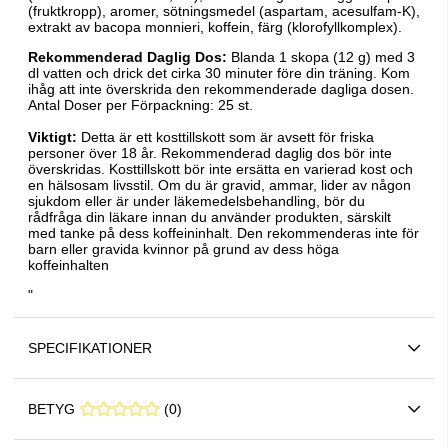
(fruktkropp), aromer, sötningsmedel (aspartam, acesulfam-K),
extrakt av bacopa monnieri, koffein, färg (klorofyllkomplex).
Rekommenderad Daglig Dos:
Blanda 1 skopa (12 g) med 3
dl vatten och drick det cirka 30 minuter före din träning. Kom
ihåg att inte överskrida den rekommenderade dagliga dosen.
Antal Doser per Förpackning: 25 st.
Viktigt:
Detta är ett kosttillskott som är avsett för friska
personer över 18 år. Rekommenderad daglig dos bör inte
överskridas. Kosttillskott bör inte ersätta en varierad kost och
en hälsosam livsstil. Om du är gravid, ammar, lider av någon
sjukdom eller är under läkemedelsbehandling, bör du
rådfråga din läkare innan du använder produkten, särskilt
med tanke på dess koffeininhalt. Den rekommenderas inte för
barn eller gravida kvinnor på grund av dess höga
koffeinhalten
"
SPECIFIKATIONER
BETYG
0 0
(
0
)