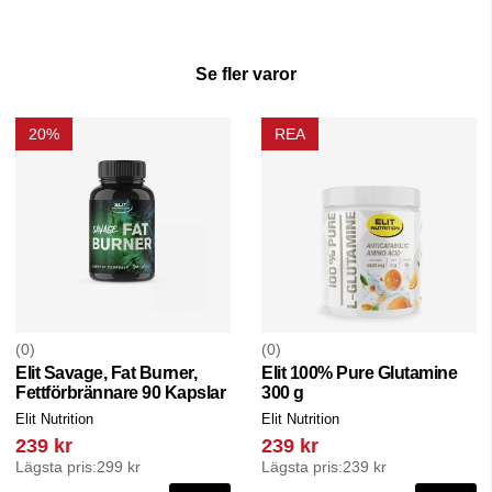
Se fler varor
20%
REA
0
0
Elit Savage, Fat Burner,
Elit 100% Pure Glutamine
Fettförbrännare 90 Kapslar
300 g
Elit Nutrition
Elit Nutrition
239 kr
239 kr
Lägsta pris:
299 kr
Lägsta pris:
239 kr