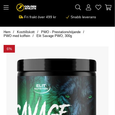
Fri frakt över 499 kr
Snabb leverans
Hem
Kosttillskott
PWO - Prestationshöjande
PWO med koffein
Elit Savage PWO, 300g
6%