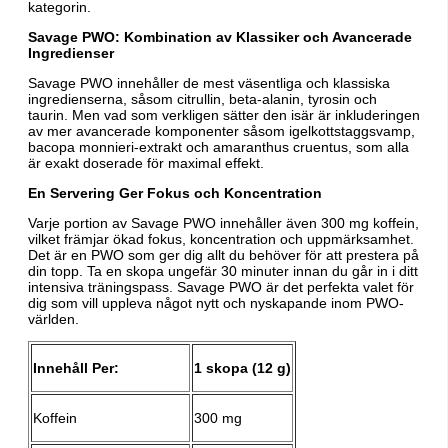
kategorin.
Savage PWO: Kombination av Klassiker och Avancerade
Ingredienser
Savage PWO innehåller de mest väsentliga och klassiska
ingredienserna, såsom citrullin, beta-alanin, tyrosin och
taurin. Men vad som verkligen sätter den isär är inkluderingen
av mer avancerade komponenter såsom igelkottstaggsvamp,
bacopa monnieri-extrakt och amaranthus cruentus, som alla
är exakt doserade för maximal effekt.
En Servering Ger Fokus och Koncentration
Varje portion av Savage PWO innehåller även 300 mg koffein,
vilket främjar ökad fokus, koncentration och uppmärksamhet.
Det är en PWO som ger dig allt du behöver för att prestera på
din topp. Ta en skopa ungefär 30 minuter innan du går in i ditt
intensiva träningspass. Savage PWO är det perfekta valet för
dig som vill uppleva något nytt och nyskapande inom PWO-
världen.
Innehåll Per:
1 skopa (12 g)
Koffein
300 mg