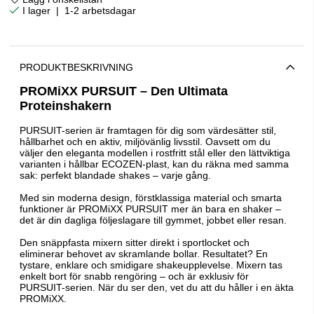
|
1-2 arbetsdagar
PRODUKTBESKRIVNING
PROMiXX PURSUIT – Den Ultimata
Proteinshakern
PURSUIT-serien är framtagen för dig som värdesätter stil,
hållbarhet och en aktiv, miljövänlig livsstil. Oavsett om du
väljer den eleganta modellen i rostfritt stål eller den lättviktiga
varianten i hållbar ECOZEN-plast, kan du räkna med samma
sak: perfekt blandade shakes – varje gång.
Med sin moderna design, förstklassiga material och smarta
funktioner är PROMiXX PURSUIT mer än bara en shaker –
det är din dagliga följeslagare till gymmet, jobbet eller resan.
Den snäppfasta mixern sitter direkt i sportlocket och
eliminerar behovet av skramlande bollar. Resultatet? En
tystare, enklare och smidigare shakeupplevelse. Mixern tas
enkelt bort för snabb rengöring – och är exklusiv för
PURSUIT-serien. När du ser den, vet du att du håller i en äkta
PROMiXX.