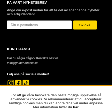
FÅ VÅRT NYHETSBREV
Ange din e-post nedan för att ta del av spännande nyheter
och erbjudanden!
Skicka
KUNDTJÄNST
Har du några frågor? Kontakta oss via:
info@goldenathlete.se
Följ oss på sociala medier!
För att ge våra besökare den bästa möjliga upplevelse så
använder vi cookies. Vi rekommenderar att du accepterar
samtliga cookies men du kan ändra dina val under anpassa.
Mer information hittar du
här.