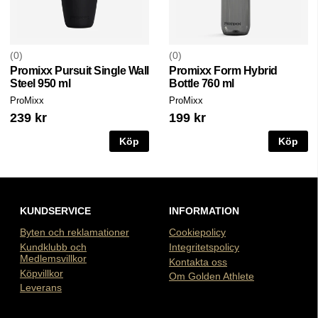
0
0
Promixx Pursuit Single Wall
Promixx Form Hybrid
Steel 950 ml
Bottle 760 ml
ProMixx
ProMixx
239 kr
199 kr
Köp
Köp
KUNDSERVICE
INFORMATION
Byten och reklamationer
Cookiepolicy
Kundklubb och
Integritetspolicy
Medlemsvillkor
Kontakta oss
Köpvillkor
Om Golden Athlete
Leverans