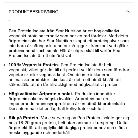
PRODUKTBESKRIVNING
"
Pea Protein Isolate från Star Nutrition är ett högkvalitativt
veganskt proteinalternativ som har en rad fördelar. Med detta
ärtproteinisolat har Star Nutrition skapat ett proteinpulver som
inte bara är näringsrikt utan också ligger i framkant vad gäller
proteininnehåll och smak. Här är några skäl till varför Pea
Protein Isolate är ett utmärkt val:
100 % Veganskt Protein:
Pea Protein Isolate är helt
veganskt, vilket gör det till ett perfekt val för dem som föredrar
vegetarisk eller vegansk kost. Om du inte inkluderar
animaliska produkter i din kost är detta ett utmärkt sätt att
säkerställa att du får tillräckligt med högkvalitativt protein.
Högkvalitativt Ärtproteinisolat:
Produkten innehåller
ärtproteinisolat av högsta kvalitet. Ärtprotein har en
imponerande aminosyraprofil och är en utmärkt proteinkälla.
Dessutom har det en låg halt kolhydrater och fett.
Rik på Protein:
Varje servering av Pea Protein Isolate ger dig
hela 18-20 gram protein, helt utan animaliskt ursprung. Detta
är perfekt för att uppfylla ditt dagliga proteinbehov och stödja
muskelbyggande och underhåll.