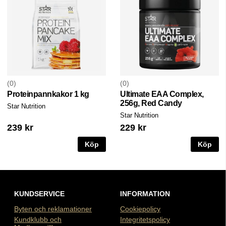
0
0
Proteinpannkakor 1 kg
Ultimate EAA Complex,
256g, Red Candy
Star Nutrition
Star Nutrition
239 kr
229 kr
Köp
Köp
KUNDSERVICE
INFORMATION
Byten och reklamationer
Cookiepolicy
Kundklubb och
Integritetspolicy