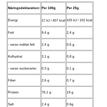
Näringsdeklaration:
Per 100g
Per 25g
Energi
425 kJ / 102 kcal
1𧎽 kJ / 407 kcal
Fett
9,4 g
2,4 g
- varav mättat fett
2,4 g
0,6 g
Kolhydrat
3,1 g
0,8 g
- varav sockerarter
0,3 g
0,1 g
Fiber
2,6 g
0,7 g
Protein
76,1 g
19 g
Salt
2,4 g
0.6g