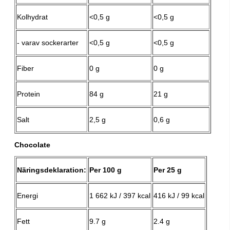
Kolhydrat
<0,5 g
<0,5 g
- varav sockerarter
<0,5 g
<0,5 g
Fiber
0 g
0 g
Protein
84 g
21 g
Salt
2,5 g
0,6 g
Chocolate
Näringsdeklaration:
Per 100 g
Per 25 g
Energi
1 662 kJ / 397 kcal
416 kJ / 99 kcal
Fett
9.7 g
2.4 g