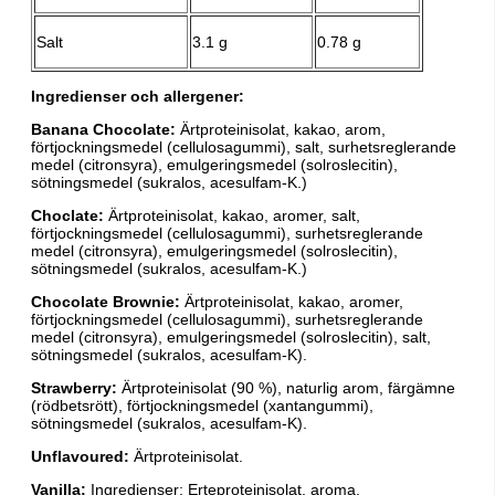
Salt
3.1 g
0.78 g
Ingredienser och allergener:
Banana Chocolate:
Ärtproteinisolat, kakao, arom,
förtjockningsmedel (cellulosagummi), salt, surhetsreglerande
medel (citronsyra), emulgeringsmedel (solroslecitin),
sötningsmedel (sukralos, acesulfam-K.)
Choclate:
Ärtproteinisolat, kakao, aromer, salt,
förtjockningsmedel (cellulosagummi), surhetsreglerande
medel (citronsyra), emulgeringsmedel (solroslecitin),
sötningsmedel (sukralos, acesulfam-K.)
Chocolate Brownie:
Ärtproteinisolat, kakao, aromer,
förtjockningsmedel (cellulosagummi), surhetsreglerande
medel (citronsyra), emulgeringsmedel (solroslecitin), salt,
sötningsmedel (sukralos, acesulfam-K).
Strawberry:
Ärtproteinisolat (90 %), naturlig arom, färgämne
(rödbetsrött), förtjockningsmedel (xantangummi),
sötningsmedel (sukralos, acesulfam-K).
Unflavoured:
Ärtproteinisolat.
Vanilla:
Ingredienser: Erteproteinisolat, aroma,