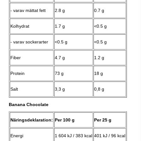
- varav mättat fett
2.8 g
0.7 g
Kolhydrat
1.7 g
<0.5 g
- varav sockerarter
<0.5 g
<0.5 g
Fiber
4.7 g
1.2 g
Protein
73 g
18 g
Salt
3,3 g
0,8 g
Banana Chocolate
Näringsdeklaration:
Per 100 g
Per 25 g
Energi
1 604 kJ / 383 kcal
401 kJ / 96 kcal