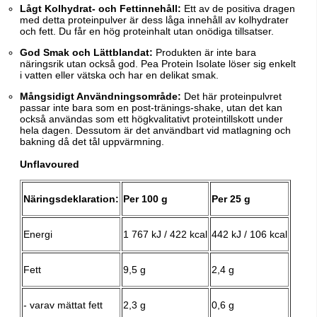
Lågt Kolhydrat- och Fettinnehåll:
Ett av de positiva dragen
med detta proteinpulver är dess låga innehåll av kolhydrater
och fett. Du får en hög proteinhalt utan onödiga tillsatser.
God Smak och Lättblandat:
Produkten är inte bara
näringsrik utan också god. Pea Protein Isolate löser sig enkelt
i vatten eller vätska och har en delikat smak.
Mångsidigt Användningsområde:
Det här proteinpulvret
passar inte bara som en post-tränings-shake, utan det kan
också användas som ett högkvalitativt proteintillskott under
hela dagen. Dessutom är det användbart vid matlagning och
bakning då det tål uppvärmning.
Unflavoured
Näringsdeklaration:
Per 100 g
Per 25 g
Energi
1 767 kJ / 422 kcal
442 kJ / 106 kcal
Fett
9,5 g
2,4 g
- varav mättat fett
2,3 g
0,6 g