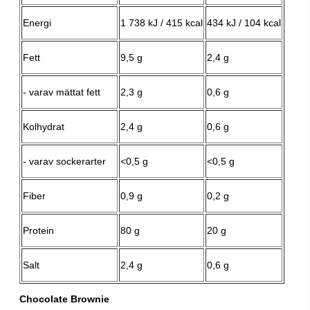
Energi
1 738 kJ / 415 kcal
434 kJ / 104 kcal
Fett
9,5 g
2,4 g
- varav mättat fett
2,3 g
0,6 g
Kolhydrat
2,4 g
0,6 g
- varav sockerarter
<0,5 g
<0,5 g
Fiber
0,9 g
0,2 g
Protein
80 g
20 g
Salt
2,4 g
0,6 g
Chocolate Brownie