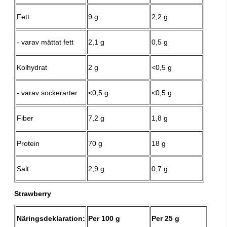
Fett
9 g
2,2 g
- varav mättat fett
2,1 g
0,5 g
Kolhydrat
2 g
<0,5 g
- varav sockerarter
<0,5 g
<0,5 g
Fiber
7,2 g
1,8 g
Protein
70 g
18 g
Salt
2,9 g
0,7 g
Strawberry
Näringsdeklaration:
Per 100 g
Per 25 g