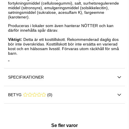
fortykningsmiddel (cellulosegummi), salt, surhetsregulerende
middel (sitronsyre), emulgeringsmiddel (solsikkelecitin),
søtningsmiddel (sukralose, acesulfam K), fargeemne
(karotener).
Produceras i lokaler som även hanterar NÖTTER och kan
därför innehålla spår därav.
Viktigt:
Detta är ett kosttillskott. Rekommenderad daglig dos
bör inte överskridas. Kosttillskott bör inte ersätta en varierad
kost och en hälsosam livsstil. Förvaras utom räckhåll för små
barn.
"
SPECIFIKATIONER
BETYG
0 0
(
0
)
Se fler varor