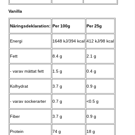
Vanilla
Näringsdeklaration:
Per 100g
Per 25g
Energi
1648 kJ/394 kcal
412 kJ/98 kcal
Fett
8.4 g
2.1 g
- varav mättat fett
1.5 g
0.4 g
Kolhydrat
3.7 g
0.9 g
- varav sockerarter
0.7 g
<0.5 g
Fiber
3.7 g
0.9 g
Protein
74 g
18 g