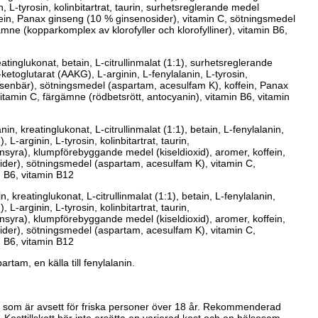
, L-tyrosin, kolinbitartrat, taurin, surhetsreglerande medel
ffein, Panax ginseng (10 % ginsenosider), vitamin C, sötningsmedel
mne (kopparkomplex av klorofyller och klorofylliner), vitamin B6,
atinglukonat, betain, L-citrullinmalat (1:1), surhetsreglerande
-ketoglutarat (AAKG), L-arginin, L-fenylalanin, L-tyrosin,
boysenbär), sötningsmedel (aspartam, acesulfam K), koffein, Panax
itamin C, färgämne (rödbetsrött, antocyanin), vitamin B6, vitamin
nin, kreatinglukonat, L-citrullinmalat (1:1), betain, L-fenylalanin,
 L-arginin, L-tyrosin, kolinbitartrat, taurin,
nsyra), klumpförebyggande medel (kiseldioxid), aromer, koffein,
der), sötningsmedel (aspartam, acesulfam K), vitamin C,
n B6, vitamin B12
n, kreatinglukonat, L-citrullinmalat (1:1), betain, L-fenylalanin,
 L-arginin, L-tyrosin, kolinbitartrat, taurin,
nsyra), klumpförebyggande medel (kiseldioxid), aromer, koffein,
der), sötningsmedel (aspartam, acesulfam K), vitamin C,
n B6, vitamin B12
rtam, en källa till fenylalanin.
kott som är avsett för friska personer över 18 år. Rekommenderad
. Kosttillskott bör inte ersätta en varierad kost och en hälsosam