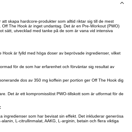
 att skapa hardcore-produkter som alltid riktar sig till de mest
a. Off The Hook är inget undantag. Det är en Pre-Workout (PWO)
t sätt, utvecklad med tanke på de som är vana vid intensiva
 Hook är fylld med höga doser av beprövade ingredienser, vilket
ormad för de som har erfarenhet och förväntar sig resultat av
nerande dos av 350 mg koffein per portion ger Off The Hook dig
are. Det är ett kompromisslöst PWO-tillskott som är utformat för de
:
ga ingredienser som har bevisat sin effekt. Det inkluderar generösa
alanin, L-citrullinmalat, AAKG, L-arginin, betain och flera viktiga