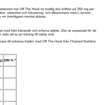
stationen har Off The Hook en kraftig dos koffein på 350 mg per
ation, vakenhet och fokusering, och tillsammans med L-tyrosin,
du en överlägsen mental skärpa.
d med hårt tränande och erfarna atleter. Den är anpassad för de
edo att ta sin träning till nästa nivå.
gspass till extrema höjder med Off The Hook från Chained Nutrition.
g)
DRI % *