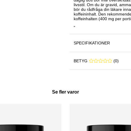
livsstil. Om du är gravid, amm
bör du rådfråga din läkare inn
koffeininhalt. Den rekommender
koffeinhalten (400 mg per porti
"
SPECIFIKATIONER
BETYG
0 0
(
0
)
Se fler varor