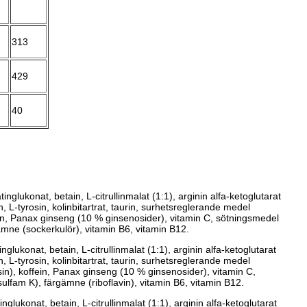
313
429
40
tinglukonat, betain, L-citrullinmalat (1:1), arginin alfa-ketoglutarat
, L-tyrosin, kolinbitartrat, taurin, surhetsreglerande medel
fein, Panax ginseng (10 % ginsenosider), vitamin C, sötningsmedel
mne (sockerkulör), vitamin B6, vitamin B12.
nglukonat, betain, L-citrullinmalat (1:1), arginin alfa-ketoglutarat
, L-tyrosin, kolinbitartrat, taurin, surhetsreglerande medel
lsin), koffein, Panax ginseng (10 % ginsenosider), vitamin C,
lfam K), färgämne (riboflavin), vitamin B6, vitamin B12.
inglukonat, betain, L-citrullinmalat (1:1), arginin alfa-ketoglutarat