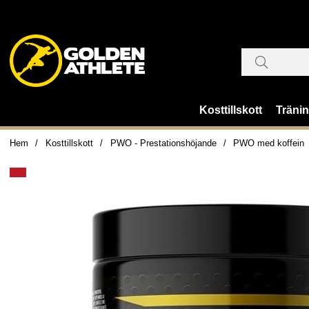
Kosttillskott
Träni
Hem
Kosttillskott
PWO - Prestationshöjande
PWO med koffein