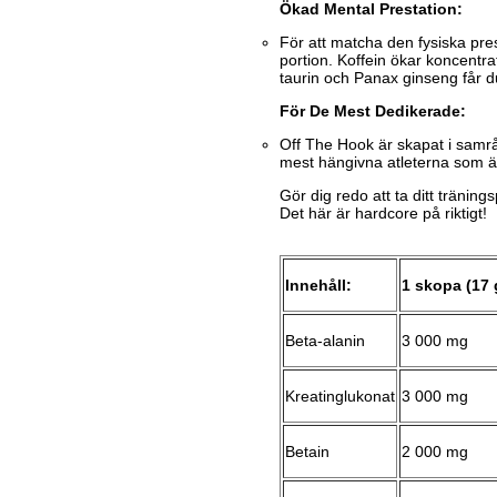
Ökad Mental Prestation:
För att matcha den fysiska pre
portion. Koffein ökar koncentr
taurin och Panax ginseng får 
För De Mest Dedikerade:
Off The Hook är skapat i samrå
mest hängivna atleterna som är r
Gör dig redo att ta ditt tränin
Det här är hardcore på riktigt!
Innehåll:
1 skopa (17 
Beta-alanin
3 000 mg
Kreatinglukonat
3 000 mg
Betain
2 000 mg