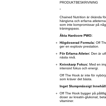
PRODUKTBESKRIVNING
"
Chained Nutrition är ökända för
hängivna och erfarna atletern
som inte kompromissar på någo
träningspass.
Äkta Hardcore PWO:
Högdoserad Formula:
Off The
ger en explosiv prestation.
För Erfarna Atleter:
Den är utf
nästa nivå.
Knivskarp Fokus:
Med en impo
intensivt fokus och energi.
Off The Hook är inte för nybörj
som kräver det bästa.
Inget Slumpmässigt Innehåll
Off The Hook bygger på pålitli
doser av kreatin-glukonat, beta-
vitaminer.