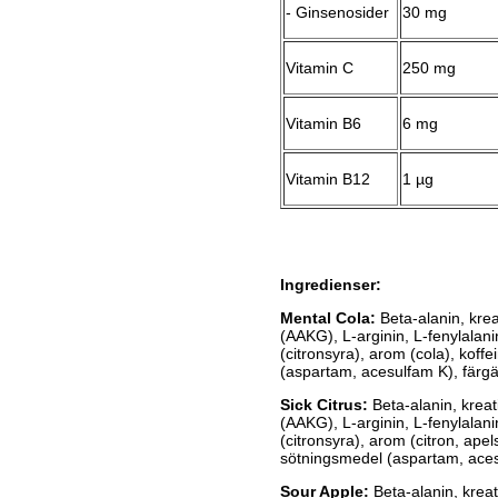
- Ginsenosider
30 mg
Vitamin C
250 mg
Vitamin B6
6 mg
Vitamin B12
1 µg
Ingredienser:
Mental Cola:
Beta-alanin, krea
(AAKG), L-arginin, L-fenylalanin
(citronsyra), arom (cola), kof
(aspartam, acesulfam K), färgä
Sick Citrus:
Beta-alanin, kreati
(AAKG), L-arginin, L-fenylalanin
(citronsyra), arom (citron, ape
sötningsmedel (aspartam, acesu
Sour Apple:
Beta-alanin, kreat