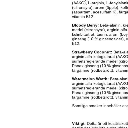
(AAKG), L-arginin, L-fenylalanin
(citronsyra), arom (äpple), ko
(aspartam, acesulfam K), färgä
vitamin B12.
Bloody Berry:
Beta-alanin, kre
medel (citronsyra), arginin alfa
kolinbitartrat, taurin, arom (
ginseng (10 % ginsenosider), v
B12.
Strawberry Coconut:
Beta-ala
arginin alfa-ketoglutarat (AAKG),
surhetsreglerande medel (citro
Panax ginseng (10 % ginsenosi
färgämne (rödbetsrött), vitami
Watermelon Wrath:
Beta-alani
arginin alfa-ketoglutarat (AAKG),
surhetsreglerande medel (citro
Panax ginseng (10 % ginsenosi
färgämne (rödbetsrött), vitami
Samtliga smaker innehåller aspa
Viktigt
: Detta är ett kosttills
daglig dos bör inte överskridas