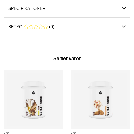
SPECIFIKATIONER
BETYG
0 0
(
0
)
Se fler varor
0
0