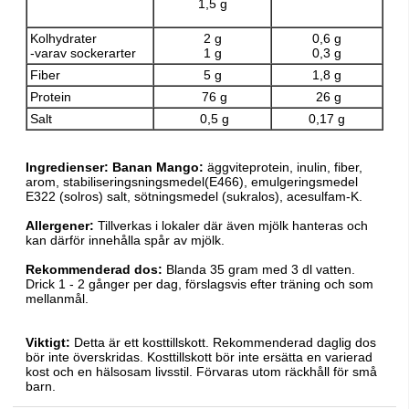
1,5 g
Kolhydrater
2 g
0,6 g
-varav sockerarter
1 g
0,3 g
Fiber
5 g
1,8 g
Protein
76 g
26 g
Salt
0,5 g
0,17 g
Ingredienser:
Banan Mango:
äggviteprotein, inulin, fiber,
arom, stabiliseringsningsmedel(E466), emulgeringsmedel
E322 (solros) salt, sötningsmedel (sukralos), acesulfam-K.
Allergener:
Tillverkas i lokaler där även mjölk hanteras och
kan därför innehålla spår av mjölk.
Rekommenderad dos:
Blanda 35 gram med 3 dl vatten.
Drick 1 - 2 gånger per dag, förslagsvis efter träning och som
mellanmål.
Viktigt:
Detta är ett kosttillskott. Rekommenderad daglig dos
bör inte överskridas. Kosttillskott bör inte ersätta en varierad
kost och en hälsosam livsstil. Förvaras utom räckhåll för små
barn.