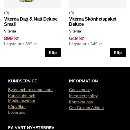
0
0
Viterna Dag & Natt Deluxe
Viterna Skönhetspaket
Small
Deluxe
Viterna
Viterna
899 kr
649 kr
Lägsta pris:
899 kr
Lägsta pris:
649 kr
Köp
Köp
KUNDSERVICE
INFORMATION
Byten och reklamationer
Cookiepolicy
Kundklubb och
Integritetspolicy
Medlemsvillkor
Kontakta oss
Köpvillkor
Om Golden Athlete
Leverans
FÅ VÅRT NYHETSBREV