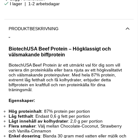
|
1-2 arbetsdagar
PRODUKTBESKRIVNING
"
BiotechUSA Beef Protein – Högklassigt och
välsmakande biffprotein
BiotechUSA Beef Protein är ett utmärkt val för dig som vill
variera din proteinkälla eller bara njuta av ett högkvalitativt
och välsmakande proteinpulver. Med hela 87% protein,
extremt låg fetthalt och få kolhydrater, erbjuder detta
biffprotein en kraftfull och ren proteinkälla för dina
träningsmål.
Egenskaper:
Hög proteinhalt
: 87% protein per portion
Låg fetthalt
: Endast 0,6 g fett per portion
Lågt innehåll av kolhydrater
: 2,0 g per portion
Flera smaker
: Välj mellan Chocolate-Coconut, Strawberry
och Vanilla-Cinnamon
Enkel dosering
: Blanda 30 gram med vatten eller mjölk och