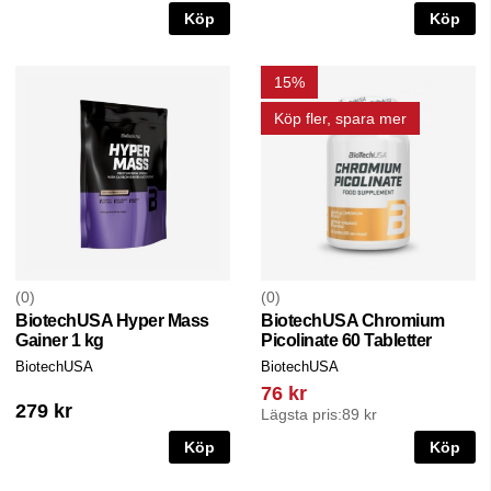
Köp
Köp
15%
Köp fler, spara mer
0
0
BiotechUSA Hyper Mass
BiotechUSA Chromium
Gainer 1 kg
Picolinate 60 Tabletter
BiotechUSA
BiotechUSA
76 kr
279 kr
Lägsta pris:
89 kr
Köp
Köp