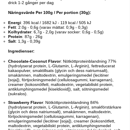
drick 1-2 gånger per dag
Näringsvärde Per 100g / Per portion (30g):
Energi
: 396 kcal / 1682 kJ - 119 kcal / 505 kJ
Fett
: 2.0g - 0,6g (varav mättat: 0,9g - 0,3g)
Kolhydrater
: 6,7g - 2,0g (varav socker: 0,6g - 0,5g)
Protein
: 87g - 26g
Salt
: 1,3g - 0,39g
Ingredienser:
Chocolate-Coconut Flavor
: Nötköttproteinblandning 77%
(hydrolyserat protein, L-Glutamin, L-Arginin), fettreducerat
kakaopulver, smaktillsats (glycin och dess natriumsalt),
smakämnen, maltodextrin, emulgeringsmedel (lecitiner
[soja]), förtjockningsmedel (cellulosagummi, karragenan),
creamer (kokosnötfett, maltodextrin, vegetabiliskt protein,
antiklumphingsmedel [kiseldioxid]), salt, sötningsmedel
(sukralos).
Strawberry Flavor
: Nötköttproteinblandning 84%
(hydrolyserat protein, L-Glutamin, L-Arginin), smakförstärkare
(glycin och dess natriumsalt), smakämnen, maltodextrin,
förtjockningsmedel (cellulosagummi, karragenan),
emulgeringsmedel (lecitiner [soja]), creamer (kokosnötfett,
maltodextrin, vegetabiliskt protein, antiklumphingsmedel