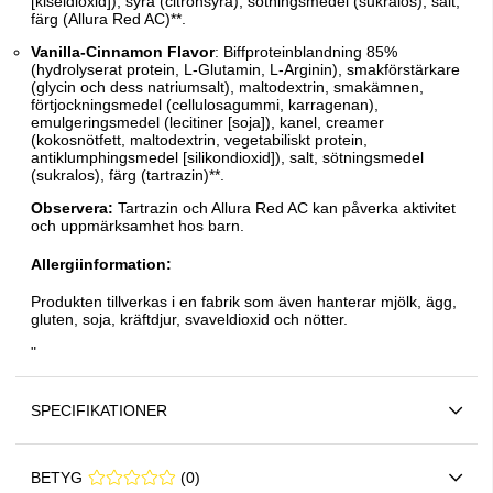
[kiseldioxid]), syra (citronsyra), sötningsmedel (sukralos), salt,
färg (Allura Red AC)**.
Vanilla-Cinnamon Flavor
: Biffproteinblandning 85%
(hydrolyserat protein, L-Glutamin, L-Arginin), smakförstärkare
(glycin och dess natriumsalt), maltodextrin, smakämnen,
förtjockningsmedel (cellulosagummi, karragenan),
emulgeringsmedel (lecitiner [soja]), kanel, creamer
(kokosnötfett, maltodextrin, vegetabiliskt protein,
antiklumphingsmedel [silikondioxid]), salt, sötningsmedel
(sukralos), färg (tartrazin)**.
Observera:
Tartrazin och Allura Red AC kan påverka aktivitet
och uppmärksamhet hos barn.
Allergiinformation:
Produkten tillverkas i en fabrik som även hanterar mjölk, ägg,
gluten, soja, kräftdjur, svaveldioxid och nötter.
"
SPECIFIKATIONER
BETYG
0 0
(
0
)