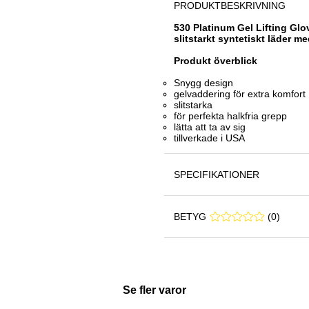
PRODUKTBESKRIVNING
530 Platinum Gel Lifting Glo
slitstarkt syntetiskt läder m
Produkt överblick
Snygg design
gelvaddering för extra komfort
slitstarka
för perfekta halkfria grepp
lätta att ta av sig
tillverkade i USA
SPECIFIKATIONER
BETYG
0 0
(
0
)
Se fler varor