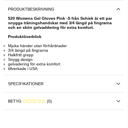
PRODUKTBESKRIVNING
520 Womens Gel Gloves Pink -S från
Schiek är ett par
snygga träningshandskar med 3/4 längd på fingrarna
och en skön gelvaddering för extra komfort.
Produktöverblick
Mjuka händer utan förhårdnader
3/4 längd på fingrarna
Halkfritt grepp
Snygg design
gelvadering för extra komfort
tillverkade i USA
SPECIFIKATIONER
BETYG
0 0
(
0
)