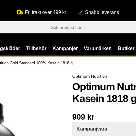
Fri frakt över 499 kr
Snabb leverans
ngskläder
Tillbehör
Kampanjer
Varumärken
Butiker
ition Gold Standard 100% Kasein 1818 g
Optimum Nutrition
Optimum Nutr
Kasein 1818 
909
kr
Kampanjvara