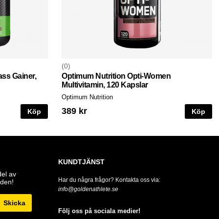
0
ss Gainer,
Optimum Nutrition Opti-Women
Multivitamin, 120 Kapslar
Optimum Nutrition
389 kr
Köp
Köp
KUNDTJÄNST
del av
Har du några frågor? Kontakta oss via:
den!
info@goldenathlete.se
Skicka
Följ oss på sociala medier!