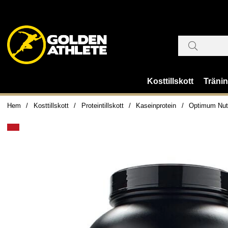
Kosttillskott
Träni
Hem
Kosttillskott
Proteintillskott
Kaseinprotein
Optimum Nutr