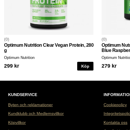
0
0
Optimum Nutrition Clear Vegan Protein, 280
Optimum Nutri
g
Blue Raspber
Optimum Nutrition
Optimum Nutriti
299 kr
279 kr
Köp
KUNDSERVICE
INFORMATIO
Byten och reklamationer
Cookiepolicy
Kundklubb och Medlemsvillkor
Integritetspoli
Köpvillkor
Kontakta oss