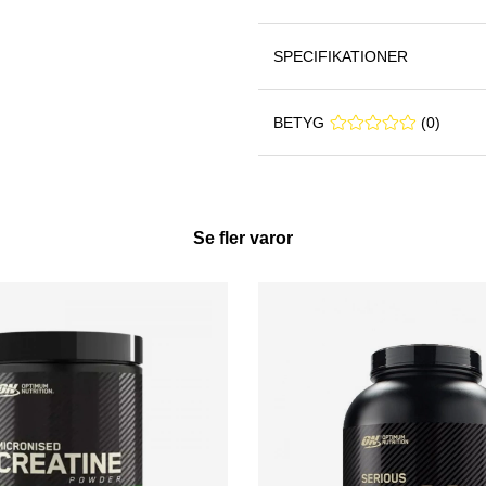
SPECIFIKATIONER
BETYG
0 0
(
0
)
Se fler varor