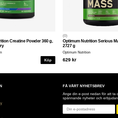
0
tion Creatine Powder 360 g,
Optimum Nutrition Serious Ma
ry
2727 g
on
Optimum Nutrition
629 kr
Köp
N
FÅ VÅRT NYHETSBREV
Ange din e-post nedan för att ta 
spännande nyheter och erbjudan
cy