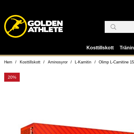
Kosttillskott
Träni
Hem
Kosttillskott
Aminosyror
L-Karnitin
Olimp L-Carnitine 
20%