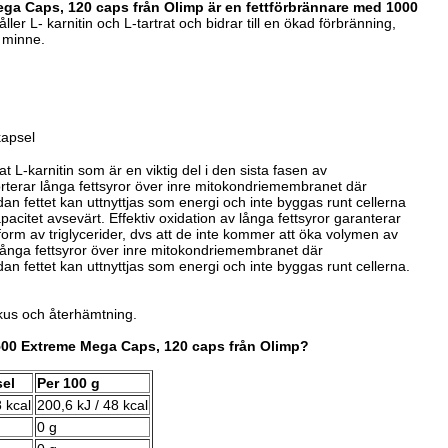
ega Caps, 120 caps från Olimp är en fettförbrännare med 1000
ler L- karnitin och L-tartrat och bidrar till en ökad förbränning,
 minne.
kapsel
t L-karnitin
som är
en viktig del i den sista fasen av
rterar långa fettsyror över inre mitokondriemembranet där
dan fettet kan uttnyttjas som energi och
inte byggas runt cellerna
apacitet avsevärt.
Effektiv oxidation av långa fettsyror garanterar
 form av triglycerider, dvs att de inte kommer att öka volymen av
långa fettsyror över inre mitokondriemembranet där
dan fettet kan uttnyttjas som energi och inte byggas runt cellerna.
okus och återhämtning.
1500 Extreme Mega Caps, 120 caps från Olimp?
sel
Per 100 g
8 kcal
200,6 kJ / 48 kcal
0 g