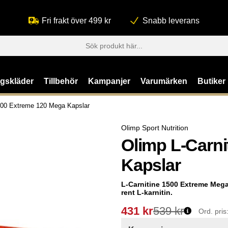
Fri frakt över 499 kr
Snabb leverans
ngskläder
Tillbehör
Kampanjer
Varumärken
Butiker
1500 Extreme 120 Mega Kapslar
Olimp Sport Nutrition
Olimp L-Carni
Kapslar
L-Carnitine 1500 Extreme Mega
rent L-karnitin.
431
kr
539 kr
Ord. pris