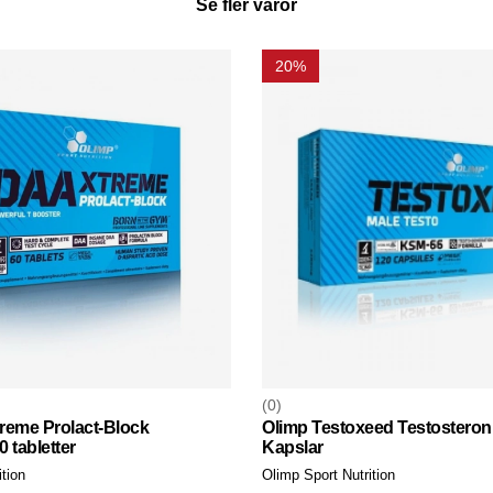
Se fler varor
20%
0
reme Prolact-Block
Olimp Testoxeed Testosteron T
 tabletter
Kapslar
tion
Olimp Sport Nutrition