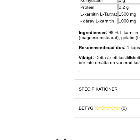
Kolhydrater
0 g
Protein
0,2 g
L-karnitin L-Tartrat
1500 mg
- därav L-karnitin
1000 mg
Ingredienser:
98 % L-karnitin-
(magnesiumstearat), gelatin (f
Rekommenderad dos:
1 kaps
Viktigt:
Detta är ett kosttillsk
bör inte ersätta en varierad ko
"
SPECIFIKATIONER
BETYG
0 0
(
0
)