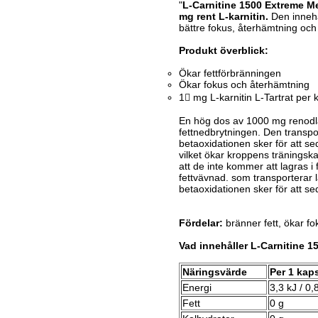
"
L-Carnitine 1500 Extreme M
mg rent L-karnitin.
Den innehål
bättre fokus, återhämtning och
Produkt överblick:
Ökar fettförbränningen
Ökar fokus och återhämtning
1𧋴 mg L-karnitin L-Tartrat per 
En hög dos av 1000 mg renodla
fettnedbrytningen.
Den transpo
betaoxidationen sker för att se
vilket ökar kroppens träningsk
att de inte kommer att lagras
i
fettvävnad.
som
transporterar 
betaoxidationen sker för att se
Fördelar:
bränner fett, ökar f
Vad innehåller L-Carnitine 
Näringsvärde
Per 1 kap
Energi
3,3 kJ / 0,
Fett
0 g