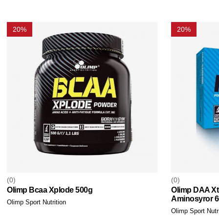
20%
20%
0
0
Olimp Bcaa Xplode 500g
Olimp DAA Xt
Aminosyror 60
Olimp Sport Nutrition
Olimp Sport Nutri