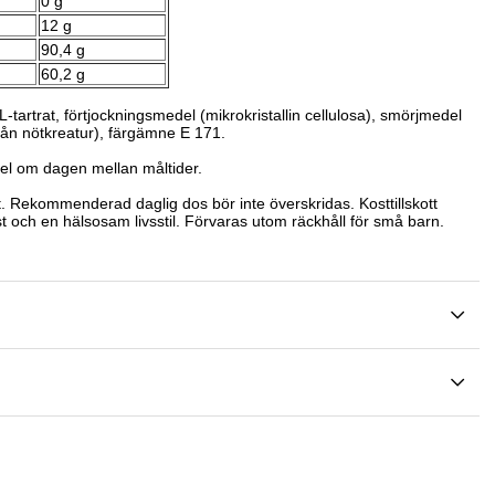
0 g
12 g
90,4 g
60,2 g
L-tartrat, förtjockningsmedel (mikrokristallin cellulosa), smörjmedel
rån nötkreatur), färgämne E 171.
el om dagen mellan måltider.
ott. Rekommenderad daglig dos bör inte överskridas. Kosttillskott
st och en hälsosam livsstil. Förvaras utom räckhåll för små barn.