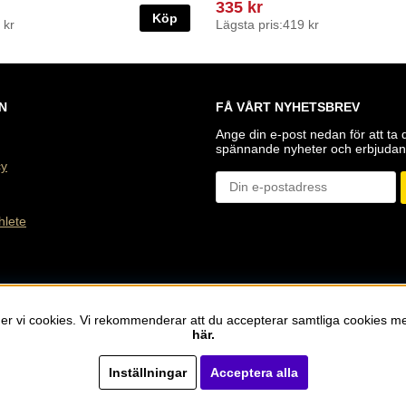
335 kr
Köp
 kr
Lägsta pris:
419 kr
N
FÅ VÅRT NYHETSBREV
Ange din e-post nedan för att ta 
spännande nyheter och erbjudan
cy
hlete
der vi cookies. Vi rekommenderar att du accepterar samtliga cookies 
här.
Inställningar
Acceptera alla
© 2021-2026 Golden Athlete. Vi använder cookies.