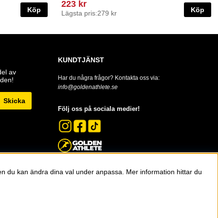
223 kr
Köp
Köp
Lägsta pris:
279 kr
KUNDTJÄNST
del av
Har du några frågor? Kontakta oss via:
den!
info@goldenathlete.se
Skicka
Följ oss på sociala medier!
men du kan ändra dina val under anpassa.
Mer information hittar du