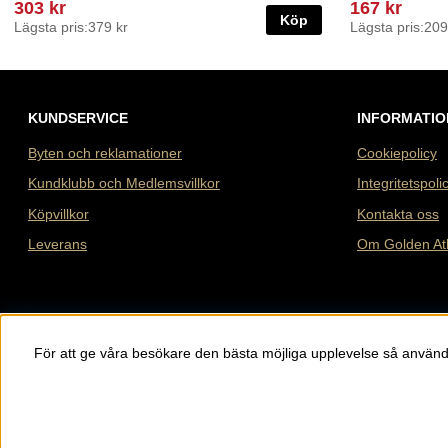
303 kr
167 kr
Köp
Lägsta pris:
379 kr
Lägsta pris:
209
KUNDSERVICE
INFORMATIO
Byten och reklamationer
Cookiepolicy
Kundklubb och Medlemsvillkor
Integritetspoli
Köpvillkor
Kontakta oss
Leverans
Om Golden At
För att ge våra besökare den bästa möjliga upplevelse så använ