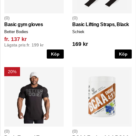
0
0
Basic gym gloves
Basic Lifting Straps, Black
Better Bodies
Schiek
fr. 137 kr
169 kr
Lägsta pris:
fr. 199 kr
Köp
Köp
20%
0
0