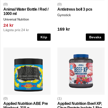
0
0
Animal Water Bottle / Red /
Antistress boll 3 pcs
1000 ml
Gymstick
Universal Nutrition
24 kr
169 kr
Lägsta pris:
24 kr
Köp
Bevaka
0
1
Applied Nutrition ABE Pre
Applied Nutrition Beef-XP,
Workout, 315 g
Clear Protein Isolate 1.8kg