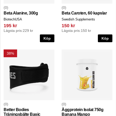
0
0
Beta Alanine, 300g
Beta Caroten, 60 kapslar
BiotechUSA
Swedish Supplements
195 kr
150 kr
Lägsta pris:
229 kr
Lägsta pris:
150 kr
Köp
Köp
38%
0
0
Better Bodies
Äggprotein Isolat 750g
Träningsbälte Basic
Banana Mango