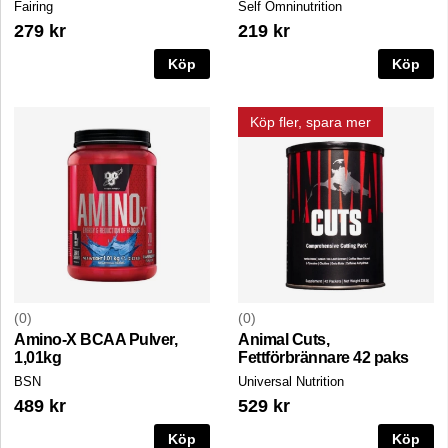
Fairing
Self Omninutrition
279 kr
219 kr
Köp
Köp
Köp fler, spara mer
0
0
Amino-X BCAA Pulver,
Animal Cuts,
1,01kg
Fettförbrännare 42 paks
BSN
Universal Nutrition
489 kr
529 kr
Köp
Köp