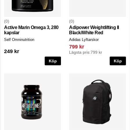
0
0
Active Marin Omega 3, 280
Adipower Weightlifting II
kapslar
Black/White Red
Self Omninutrition
Adidas Lyftarskor
799 kr
249 kr
Lägsta pris:
799 kr
Köp
Köp