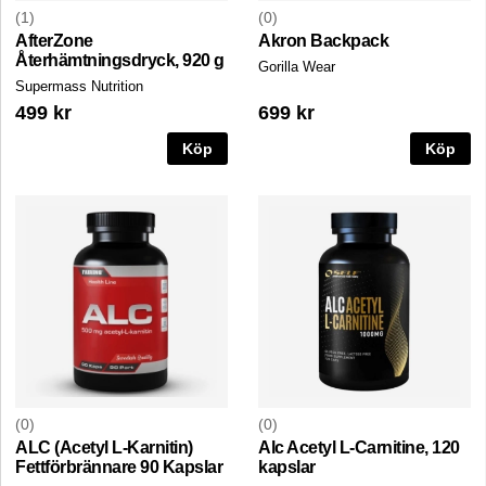
1
0
AfterZone
Akron Backpack
Återhämtningsdryck, 920 g
Gorilla Wear
Supermass Nutrition
499 kr
699 kr
Köp
Köp
0
0
ALC (Acetyl L-Karnitin)
Alc Acetyl L-Carnitine, 120
Fettförbrännare 90 Kapslar
kapslar