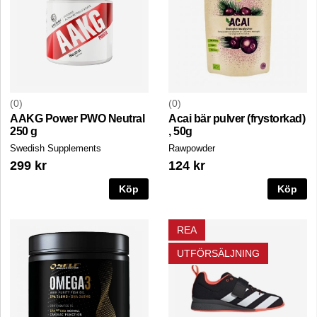
0
0
AAKG Power PWO Neutral
Acai bär pulver (frystorkad)
250 g
, 50g
Swedish Supplements
Rawpowder
299 kr
124 kr
Köp
Köp
REA
UTFÖRSÄLJNING