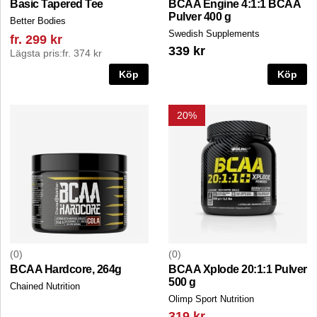
Basic Tapered Tee
BCAA Engine 4:1:1 BCAA
Pulver 400 g
Better Bodies
Swedish Supplements
fr. 299 kr
339 kr
Lägsta pris:
fr. 374 kr
Köp
Köp
20%
0
0
BCAA Hardcore, 264g
BCAA Xplode 20:1:1 Pulver
500 g
Chained Nutrition
Olimp Sport Nutrition
319 kr