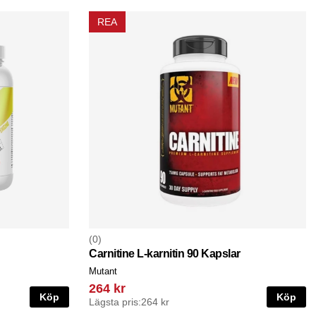
REA
0
Carnitine L-karnitin 90 Kapslar
Mutant
264 kr
Köp
Köp
Lägsta pris:
264 kr