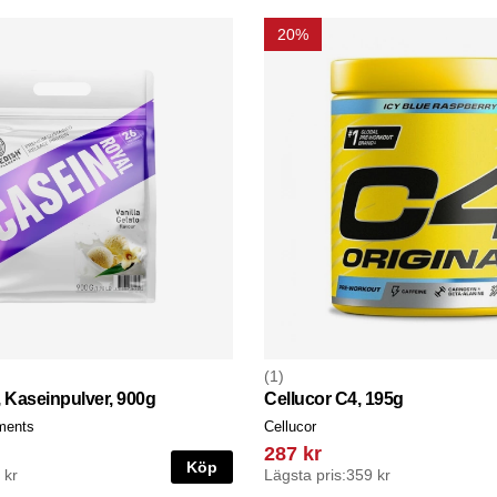
20%
1
 Kaseinpulver, 900g
Cellucor C4, 195g
ments
Cellucor
287 kr
Köp
 kr
Lägsta pris:
359 kr