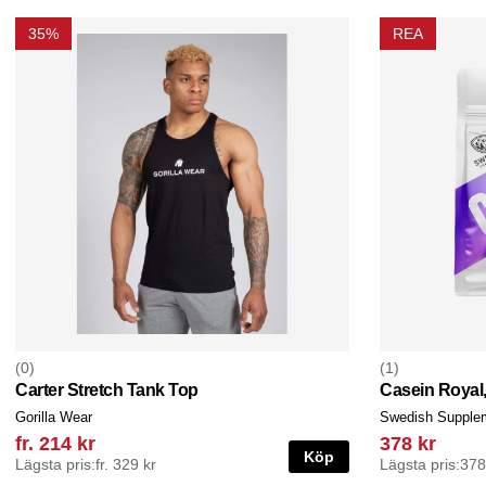
35%
REA
0
1
Carter Stretch Tank Top
Casein Royal,
Gorilla Wear
Swedish Supple
fr. 214 kr
378 kr
Köp
Lägsta pris:
fr. 329 kr
Lägsta pris:
378