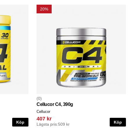
20%
0
Cellucor C4, 390g
Cellucor
407 kr
Köp
Köp
Lägsta pris:
509 kr