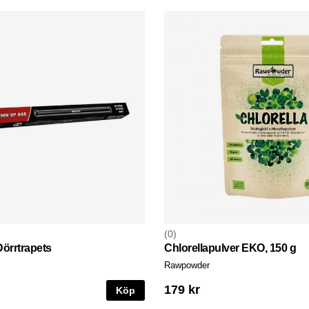
0
örrtrapets
Chlorellapulver EKO, 150 g
Rawpowder
179 kr
Köp