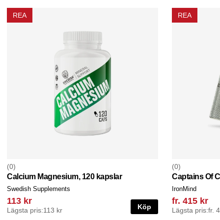
REA
REA
0
0
Calcium Magnesium, 120 kapslar
Captains Of C
Swedish Supplements
IronMind
113 kr
fr. 415 kr
Köp
Lägsta pris:
113 kr
Lägsta pris:
fr. 