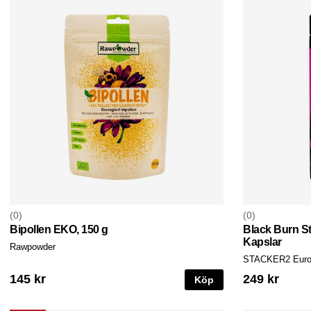
0
0
Bipollen EKO, 150 g
Black Burn St
Kapslar
Rawpowder
STACKER2 Euro
145 kr
249 kr
Köp